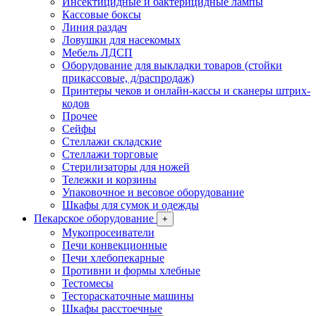
Инсектицидные и бактерицидные лампы
Кассовые боксы
Линия раздач
Ловушки для насекомых
Мебель ЛДСП
Оборудование для выкладки товаров (стойки
прикассовые, д/распродаж)
Принтеры чеков и онлайн-кассы и сканеры штрих-
кодов
Прочее
Сейфы
Стеллажи складские
Стеллажи торговые
Стерилизаторы для ножей
Тележки и корзины
Упаковочное и весовое оборудование
Шкафы для сумок и одежды
Пекарское оборудование
+
Мукопросеиватели
Печи конвекционные
Печи хлебопекарные
Противни и формы хлебные
Тестомесы
Тестораскаточные машины
Шкафы расстоечные