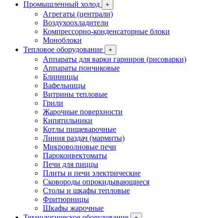
Промышленный холод
+
Агрегаты (централи)
Воздухоохладители
Компрессорно-конденсаторные блоки
Моноблоки
Тепловое оборудование
+
Аппараты для варки гарниров (рисоварки)
Аппараты пончиковые
Блинницы
Вафельницы
Витрины тепловые
Грили
Жарочные поверхности
Кипятильники
Котлы пищеварочные
Линия раздач (мармиты)
Микроволновые печи
Пароконвектоматы
Печи для пиццы
Плиты и печи электрические
Сковороды опрокидывающиеся
Столы и шкафы тепловые
Фритюрницы
Шкафы жарочные
Технологическое оборудование
+