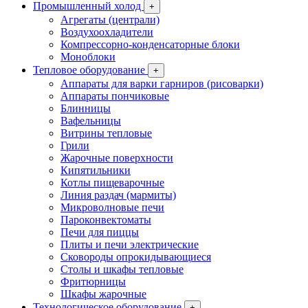
Промышленный холод
+
Агрегаты (централи)
Воздухоохладители
Компрессорно-конденсаторные блоки
Моноблоки
Тепловое оборудование
+
Аппараты для варки гарниров (рисоварки)
Аппараты пончиковые
Блинницы
Вафельницы
Витрины тепловые
Грили
Жарочные поверхности
Кипятильники
Котлы пищеварочные
Линия раздач (мармиты)
Микроволновые печи
Пароконвектоматы
Печи для пиццы
Плиты и печи электрические
Сковороды опрокидывающиеся
Столы и шкафы тепловые
Фритюрницы
Шкафы жарочные
Технологическое оборудование
+