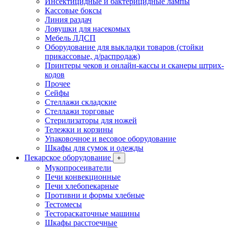
Инсектицидные и бактерицидные лампы
Кассовые боксы
Линия раздач
Ловушки для насекомых
Мебель ЛДСП
Оборудование для выкладки товаров (стойки
прикассовые, д/распродаж)
Принтеры чеков и онлайн-кассы и сканеры штрих-
кодов
Прочее
Сейфы
Стеллажи складские
Стеллажи торговые
Стерилизаторы для ножей
Тележки и корзины
Упаковочное и весовое оборудование
Шкафы для сумок и одежды
Пекарское оборудование
+
Мукопросеиватели
Печи конвекционные
Печи хлебопекарные
Противни и формы хлебные
Тестомесы
Тестораскаточные машины
Шкафы расстоечные