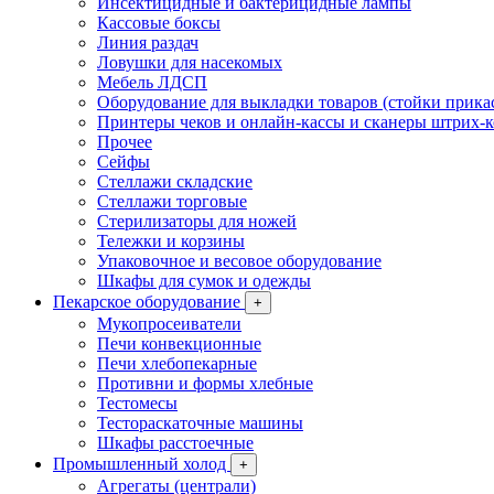
Инсектицидные и бактерицидные лампы
Кассовые боксы
Линия раздач
Ловушки для насекомых
Мебель ЛДСП
Оборудование для выкладки товаров (стойки прика
Принтеры чеков и онлайн-кассы и сканеры штрих-
Прочее
Сейфы
Стеллажи складские
Стеллажи торговые
Стерилизаторы для ножей
Тележки и корзины
Упаковочное и весовое оборудование
Шкафы для сумок и одежды
Пекарское оборудование
+
Мукопросеиватели
Печи конвекционные
Печи хлебопекарные
Противни и формы хлебные
Тестомесы
Тестораскаточные машины
Шкафы расстоечные
Промышленный холод
+
Агрегаты (централи)