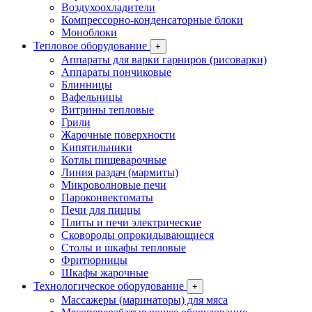
Воздухоохладители
Компрессорно-конденсаторные блоки
Моноблоки
Тепловое оборудование
+
Аппараты для варки гарниров (рисоварки)
Аппараты пончиковые
Блинницы
Вафельницы
Витрины тепловые
Грили
Жарочные поверхности
Кипятильники
Котлы пищеварочные
Линия раздач (мармиты)
Микроволновые печи
Пароконвектоматы
Печи для пиццы
Плиты и печи электрические
Сковороды опрокидывающиеся
Столы и шкафы тепловые
Фритюрницы
Шкафы жарочные
Технологическое оборудование
+
Массажеры (маринаторы) для мяса