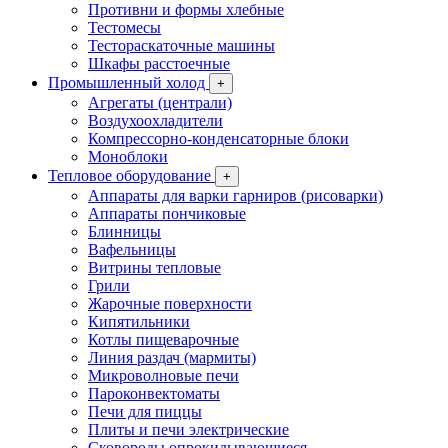
Противни и формы хлебные
Тестомесы
Тестораскаточные машины
Шкафы расстоечные
Промышленный холод
+
Агрегаты (централи)
Воздухоохладители
Компрессорно-конденсаторные блоки
Моноблоки
Тепловое оборудование
+
Аппараты для варки гарниров (рисоварки)
Аппараты пончиковые
Блинницы
Вафельницы
Витрины тепловые
Грили
Жарочные поверхности
Кипятильники
Котлы пищеварочные
Линия раздач (мармиты)
Микроволновые печи
Пароконвектоматы
Печи для пиццы
Плиты и печи электрические
Сковороды опрокидывающиеся