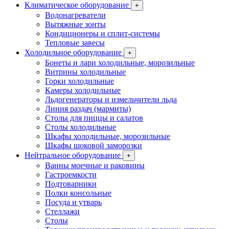
Климатическое оборудование
+
Водонагреватели
Вытяжные зонты
Кондиционеры и сплит-системы
Тепловые завесы
Холодильное оборудование
+
Бонеты и лари холодильные, морозильные
Витрины холодильные
Горки холодильные
Камеры холодильные
Льдогенераторы и измельчители льда
Линия раздач (мармиты)
Столы для пиццы и салатов
Столы холодильные
Шкафы холодильные, морозильные
Шкафы шоковой заморозки
Нейтральное оборудование
+
Ванны моечные и раковины
Гастроемкости
Подтоварники
Полки консольные
Посуда и утварь
Стеллажи
Столы