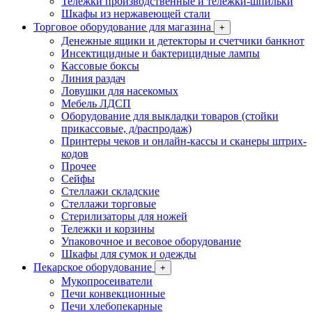
Тележки производственные и тележки-шпильки
Шкафы из нержавеющей стали
Торговое оборудование для магазина
+
Денежные ящики и детекторы и счетчики банкнот
Инсектицидные и бактерицидные лампы
Кассовые боксы
Линия раздач
Ловушки для насекомых
Мебель ЛДСП
Оборудование для выкладки товаров (стойки
прикассовые, д/распродаж)
Принтеры чеков и онлайн-кассы и сканеры штрих-
кодов
Прочее
Сейфы
Стеллажи складские
Стеллажи торговые
Стерилизаторы для ножей
Тележки и корзины
Упаковочное и весовое оборудование
Шкафы для сумок и одежды
Пекарское оборудование
+
Мукопросеиватели
Печи конвекционные
Печи хлебопекарные