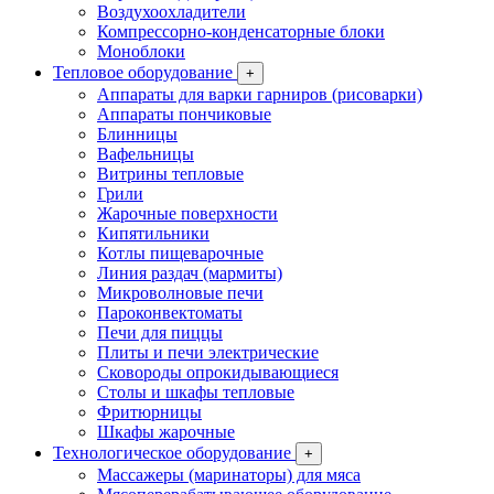
Воздухоохладители
Компрессорно-конденсаторные блоки
Моноблоки
Тепловое оборудование
+
Аппараты для варки гарниров (рисоварки)
Аппараты пончиковые
Блинницы
Вафельницы
Витрины тепловые
Грили
Жарочные поверхности
Кипятильники
Котлы пищеварочные
Линия раздач (мармиты)
Микроволновые печи
Пароконвектоматы
Печи для пиццы
Плиты и печи электрические
Сковороды опрокидывающиеся
Столы и шкафы тепловые
Фритюрницы
Шкафы жарочные
Технологическое оборудование
+
Массажеры (маринаторы) для мяса