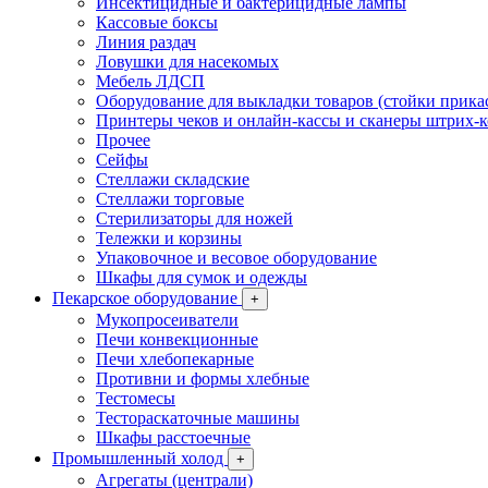
Инсектицидные и бактерицидные лампы
Кассовые боксы
Линия раздач
Ловушки для насекомых
Мебель ЛДСП
Оборудование для выкладки товаров (стойки прика
Принтеры чеков и онлайн-кассы и сканеры штрих-
Прочее
Сейфы
Стеллажи складские
Стеллажи торговые
Стерилизаторы для ножей
Тележки и корзины
Упаковочное и весовое оборудование
Шкафы для сумок и одежды
Пекарское оборудование
+
Мукопросеиватели
Печи конвекционные
Печи хлебопекарные
Противни и формы хлебные
Тестомесы
Тестораскаточные машины
Шкафы расстоечные
Промышленный холод
+
Агрегаты (централи)