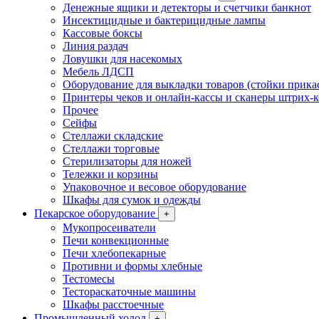
Денежные ящики и детекторы и счетчики банкнот
Инсектицидные и бактерицидные лампы
Кассовые боксы
Линия раздач
Ловушки для насекомых
Мебель ЛДСП
Оборудование для выкладки товаров (стойки прика
Принтеры чеков и онлайн-кассы и сканеры штрих-
Прочее
Сейфы
Стеллажи складские
Стеллажи торговые
Стерилизаторы для ножей
Тележки и корзины
Упаковочное и весовое оборудование
Шкафы для сумок и одежды
Пекарское оборудование
+
Мукопросеиватели
Печи конвекционные
Печи хлебопекарные
Противни и формы хлебные
Тестомесы
Тестораскаточные машины
Шкафы расстоечные
Промышленный холод
+