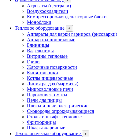
Агрегаты (централи)
Воздухоохладители
Компрессорно-конденсаторные блоки
Моноблоки
Тепловое оборудование
+
Аппараты для варки гарниров (рисоварки)
Аппараты пончиковые
Блинницы
Вафельницы
Витрины тепловые
Грили
Жарочные поверхности
Кипятильники
Котлы пищеварочные
Линия раздач (мармиты)
Микроволновые печи
Пароконвектоматы
Печи для пиццы
Плиты и печи электрические
Сковороды опрокидывающиеся
Столы и шкафы тепловые
Фритюрницы
Шкафы жарочные
Технологическое оборудование
+