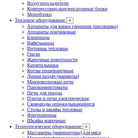
Воздухоохладители
Компрессорно-конденсаторные блоки
Моноблоки
Тепловое оборудование
+
Аппараты для варки гарниров (рисоварки)
Аппараты пончиковые
Блинницы
Вафельницы
Витрины тепловые
Грили
Жарочные поверхности
Кипятильники
Котлы пищеварочные
Линия раздач (мармиты)
Микроволновые печи
Пароконвектоматы
Печи для пиццы
Плиты и печи электрические
Сковороды опрокидывающиеся
Столы и шкафы тепловые
Фритюрницы
Шкафы жарочные
Технологическое оборудование
+
Массажеры (маринаторы) для мяса