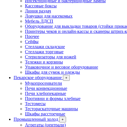
Инсектицидные и бактерицидные лампы
Кассовые боксы
Линия раздач
Ловушки для насекомых
Мебель ЛДСП
Оборудование для выкладки товаров (стойки прика
Принтеры чеков и онлайн-кассы и сканеры штрих-
Прочее
Сейфы
Стеллажи складские
Стеллажи торговые
Стерилизаторы для ножей
Тележки и корзины
Упаковочное и весовое оборудование
Шкафы для сумок и одежды
Пекарское оборудование
+
Мукопросеиватели
Печи конвекционные
Печи хлебопекарные
Противни и формы хлебные
Тестомесы
Тестораскаточные машины
Шкафы расстоечные
Промышленный холод
+
Агрегаты (централи)