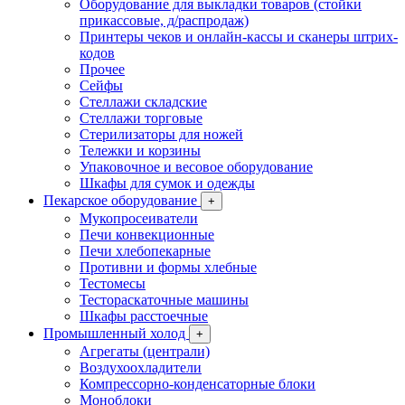
Оборудование для выкладки товаров (стойки
прикассовые, д/распродаж)
Принтеры чеков и онлайн-кассы и сканеры штрих-
кодов
Прочее
Сейфы
Стеллажи складские
Стеллажи торговые
Стерилизаторы для ножей
Тележки и корзины
Упаковочное и весовое оборудование
Шкафы для сумок и одежды
Пекарское оборудование
+
Мукопросеиватели
Печи конвекционные
Печи хлебопекарные
Противни и формы хлебные
Тестомесы
Тестораскаточные машины
Шкафы расстоечные
Промышленный холод
+
Агрегаты (централи)
Воздухоохладители
Компрессорно-конденсаторные блоки
Моноблоки