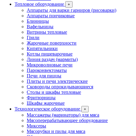
Тепловое оборудование
+
Аппараты для варки гарниров (рисоварки)
Аппараты пончиковые
Блинницы
Вафельницы
Витрины тепловые
Грили
Жарочные поверхности
Кипятильники
Котлы пищеварочные
Линия раздач (мармиты)
Микроволновые печи
Пароконвектоматы
Печи для пиццы
Плиты и печи электрические
Сковороды опрокидывающиеся
Столы и шкафы тепловые
Фритюрницы
Шкафы жарочные
Технологическое оборудование
+
Массажеры (маринаторы) для мяса
Мясоперерабатывающее оборудование
Миксеры
Мясорубки и пилы для мяса