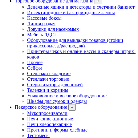
Торговое оборудование для магазина
+
Денежные ящики и детекторы и счетчики банкнот
Инсектицидные и бактерицидные лампы
Кассовые боксы
Линия раздач
Ловушки для насекомых
Мебель ЛДСП
Оборудование для выкладки товаров (стойки
прикассовые, д/распродаж)
Принтеры чеков и онлайн-кассы и сканеры штрих-
кодов
Прочее
Сейфы
Стеллажи складские
Стеллажи торговые
Стерилизаторы для ножей
Тележки и корзины
Упаковочное и весовое оборудование
Шкафы для сумок и одежды
Пекарское оборудование
+
Мукопросеиватели
Печи конвекционные
Печи хлебопекарные
Противни и формы хлебные
Тестомесы