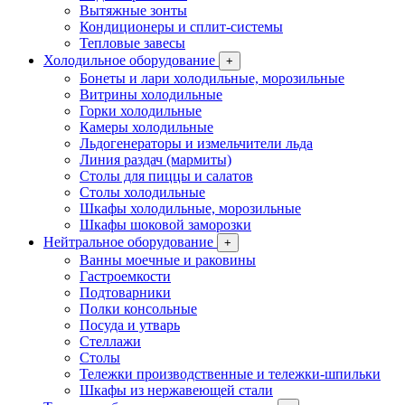
Вытяжные зонты
Кондиционеры и сплит-системы
Тепловые завесы
Холодильное оборудование
+
Бонеты и лари холодильные, морозильные
Витрины холодильные
Горки холодильные
Камеры холодильные
Льдогенераторы и измельчители льда
Линия раздач (мармиты)
Столы для пиццы и салатов
Столы холодильные
Шкафы холодильные, морозильные
Шкафы шоковой заморозки
Нейтральное оборудование
+
Ванны моечные и раковины
Гастроемкости
Подтоварники
Полки консольные
Посуда и утварь
Стеллажи
Столы
Тележки производственные и тележки-шпильки
Шкафы из нержавеющей стали