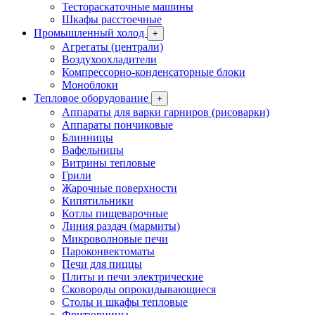
Тестораскаточные машины
Шкафы расстоечные
Промышленный холод
+
Агрегаты (централи)
Воздухоохладители
Компрессорно-конденсаторные блоки
Моноблоки
Тепловое оборудование
+
Аппараты для варки гарниров (рисоварки)
Аппараты пончиковые
Блинницы
Вафельницы
Витрины тепловые
Грили
Жарочные поверхности
Кипятильники
Котлы пищеварочные
Линия раздач (мармиты)
Микроволновые печи
Пароконвектоматы
Печи для пиццы
Плиты и печи электрические
Сковороды опрокидывающиеся
Столы и шкафы тепловые
Фритюрницы