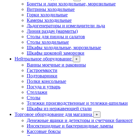
Бонеты и лари холодильные, морозильные
Витрины холодильные
Горки холодильные
Камеры холодильные
Льдогенераторы и измельчители льда
Линия раздач (мармиты)
Столы для пиццы и салатов
Столы холодильные
Шкафы холодильные, морозильные
Шкафы шоковой заморозки
Нейтральное оборудование
+
Ванны моечные и раковины
Гастроемкости
Подтоварники
Полки консольные
Посуда и утварь
Стеллажи
Столы
Тележки производственные и тележки-шпильки
Шкафы из нержавеющей стали
Торговое оборудование для магазина
+
Денежные ящики и детекторы и счетчики банкнот
Инсектицидные и бактерицидные лампы
Кассовые боксы