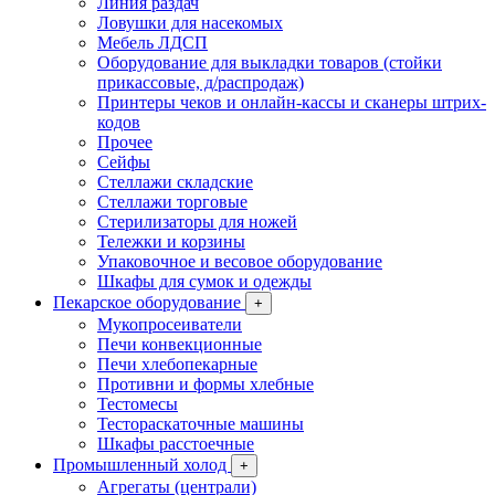
Линия раздач
Ловушки для насекомых
Мебель ЛДСП
Оборудование для выкладки товаров (стойки
прикассовые, д/распродаж)
Принтеры чеков и онлайн-кассы и сканеры штрих-
кодов
Прочее
Сейфы
Стеллажи складские
Стеллажи торговые
Стерилизаторы для ножей
Тележки и корзины
Упаковочное и весовое оборудование
Шкафы для сумок и одежды
Пекарское оборудование
+
Мукопросеиватели
Печи конвекционные
Печи хлебопекарные
Противни и формы хлебные
Тестомесы
Тестораскаточные машины
Шкафы расстоечные
Промышленный холод
+
Агрегаты (централи)