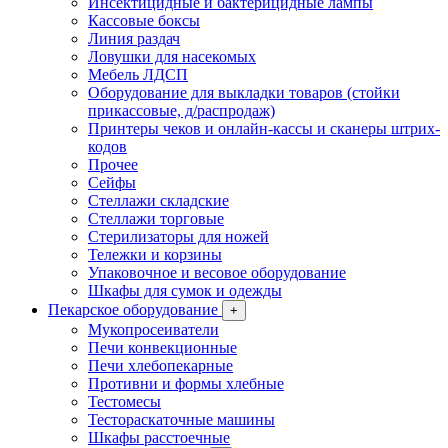
Инсектицидные и бактерицидные лампы
Кассовые боксы
Линия раздач
Ловушки для насекомых
Мебель ЛДСП
Оборудование для выкладки товаров (стойки
прикассовые, д/распродаж)
Принтеры чеков и онлайн-кассы и сканеры штрих-
кодов
Прочее
Сейфы
Стеллажи складские
Стеллажи торговые
Стерилизаторы для ножей
Тележки и корзины
Упаковочное и весовое оборудование
Шкафы для сумок и одежды
Пекарское оборудование
+
Мукопросеиватели
Печи конвекционные
Печи хлебопекарные
Противни и формы хлебные
Тестомесы
Тестораскаточные машины
Шкафы расстоечные