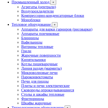
Промышленный холод
+
Агрегаты (централи)
Воздухоохладители
Компрессорно-конденсаторные блоки
Моноблоки
Тепловое оборудование
+
Аппараты для варки гарниров (рисоварки)
Аппараты пончиковые
Блинницы
Вафельницы
Витрины тепловые
Грили
Жарочные поверхности
Кипятильники
Котлы пищеварочные
Линия раздач (мармиты)
Микроволновые печи
Пароконвектоматы
Печи для пиццы
Плиты и печи электрические
Сковороды опрокидывающиеся
Столы и шкафы тепловые
Фритюрницы
Шкафы жарочные
Технологическое оборудование
+