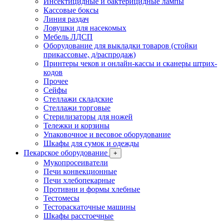
Инсектицидные и бактерицидные лампы
Кассовые боксы
Линия раздач
Ловушки для насекомых
Мебель ЛДСП
Оборудование для выкладки товаров (стойки
прикассовые, д/распродаж)
Принтеры чеков и онлайн-кассы и сканеры штрих-
кодов
Прочее
Сейфы
Стеллажи складские
Стеллажи торговые
Стерилизаторы для ножей
Тележки и корзины
Упаковочное и весовое оборудование
Шкафы для сумок и одежды
Пекарское оборудование
+
Мукопросеиватели
Печи конвекционные
Печи хлебопекарные
Противни и формы хлебные
Тестомесы
Тестораскаточные машины
Шкафы расстоечные