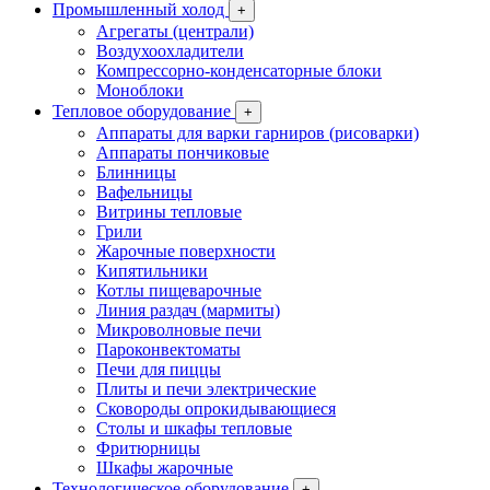
Промышленный холод
+
Агрегаты (централи)
Воздухоохладители
Компрессорно-конденсаторные блоки
Моноблоки
Тепловое оборудование
+
Аппараты для варки гарниров (рисоварки)
Аппараты пончиковые
Блинницы
Вафельницы
Витрины тепловые
Грили
Жарочные поверхности
Кипятильники
Котлы пищеварочные
Линия раздач (мармиты)
Микроволновые печи
Пароконвектоматы
Печи для пиццы
Плиты и печи электрические
Сковороды опрокидывающиеся
Столы и шкафы тепловые
Фритюрницы
Шкафы жарочные
Технологическое оборудование
+