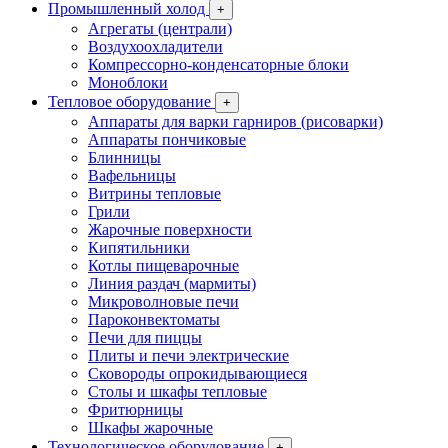
Промышленный холод
+
Агрегаты (централи)
Воздухоохладители
Компрессорно-конденсаторные блоки
Моноблоки
Тепловое оборудование
+
Аппараты для варки гарниров (рисоварки)
Аппараты пончиковые
Блинницы
Вафельницы
Витрины тепловые
Грили
Жарочные поверхности
Кипятильники
Котлы пищеварочные
Линия раздач (мармиты)
Микроволновые печи
Пароконвектоматы
Печи для пиццы
Плиты и печи электрические
Сковороды опрокидывающиеся
Столы и шкафы тепловые
Фритюрницы
Шкафы жарочные
Технологическое оборудование
+