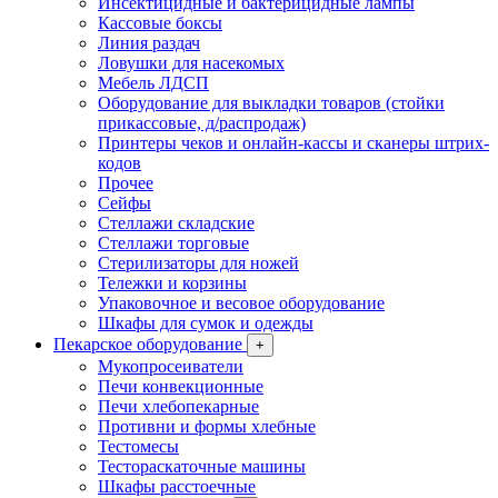
Инсектицидные и бактерицидные лампы
Кассовые боксы
Линия раздач
Ловушки для насекомых
Мебель ЛДСП
Оборудование для выкладки товаров (стойки
прикассовые, д/распродаж)
Принтеры чеков и онлайн-кассы и сканеры штрих-
кодов
Прочее
Сейфы
Стеллажи складские
Стеллажи торговые
Стерилизаторы для ножей
Тележки и корзины
Упаковочное и весовое оборудование
Шкафы для сумок и одежды
Пекарское оборудование
+
Мукопросеиватели
Печи конвекционные
Печи хлебопекарные
Противни и формы хлебные
Тестомесы
Тестораскаточные машины
Шкафы расстоечные