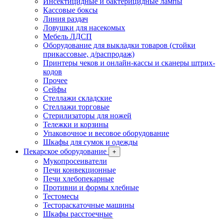
Инсектицидные и бактерицидные лампы
Кассовые боксы
Линия раздач
Ловушки для насекомых
Мебель ЛДСП
Оборудование для выкладки товаров (стойки
прикассовые, д/распродаж)
Принтеры чеков и онлайн-кассы и сканеры штрих-
кодов
Прочее
Сейфы
Стеллажи складские
Стеллажи торговые
Стерилизаторы для ножей
Тележки и корзины
Упаковочное и весовое оборудование
Шкафы для сумок и одежды
Пекарское оборудование
+
Мукопросеиватели
Печи конвекционные
Печи хлебопекарные
Противни и формы хлебные
Тестомесы
Тестораскаточные машины
Шкафы расстоечные