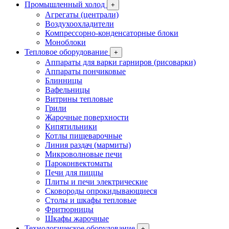
Промышленный холод
+
Агрегаты (централи)
Воздухоохладители
Компрессорно-конденсаторные блоки
Моноблоки
Тепловое оборудование
+
Аппараты для варки гарниров (рисоварки)
Аппараты пончиковые
Блинницы
Вафельницы
Витрины тепловые
Грили
Жарочные поверхности
Кипятильники
Котлы пищеварочные
Линия раздач (мармиты)
Микроволновые печи
Пароконвектоматы
Печи для пиццы
Плиты и печи электрические
Сковороды опрокидывающиеся
Столы и шкафы тепловые
Фритюрницы
Шкафы жарочные
Технологическое оборудование
+