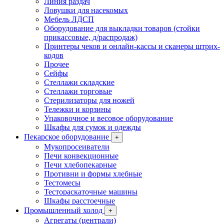
Линия раздач
Ловушки для насекомых
Мебель ЛДСП
Оборудование для выкладки товаров (стойки
прикассовые, д/распродаж)
Принтеры чеков и онлайн-кассы и сканеры штрих-
кодов
Прочее
Сейфы
Стеллажи складские
Стеллажи торговые
Стерилизаторы для ножей
Тележки и корзины
Упаковочное и весовое оборудование
Шкафы для сумок и одежды
Пекарское оборудование
+
Мукопросеиватели
Печи конвекционные
Печи хлебопекарные
Противни и формы хлебные
Тестомесы
Тестораскаточные машины
Шкафы расстоечные
Промышленный холод
+
Агрегаты (централи)