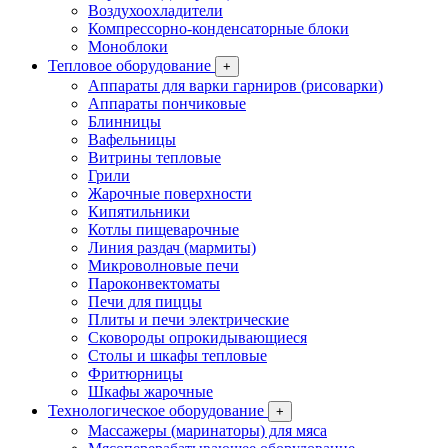
Воздухоохладители
Компрессорно-конденсаторные блоки
Моноблоки
Тепловое оборудование
+
Аппараты для варки гарниров (рисоварки)
Аппараты пончиковые
Блинницы
Вафельницы
Витрины тепловые
Грили
Жарочные поверхности
Кипятильники
Котлы пищеварочные
Линия раздач (мармиты)
Микроволновые печи
Пароконвектоматы
Печи для пиццы
Плиты и печи электрические
Сковороды опрокидывающиеся
Столы и шкафы тепловые
Фритюрницы
Шкафы жарочные
Технологическое оборудование
+
Массажеры (маринаторы) для мяса