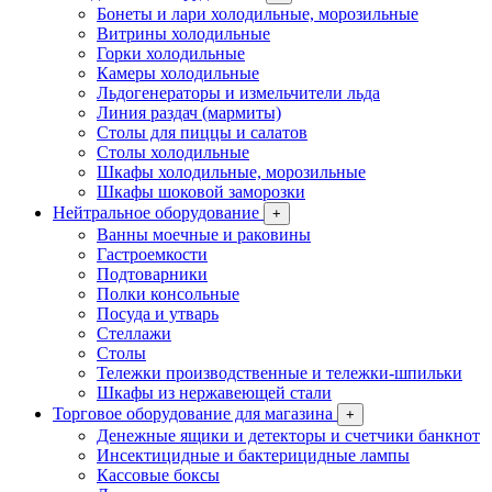
Бонеты и лари холодильные, морозильные
Витрины холодильные
Горки холодильные
Камеры холодильные
Льдогенераторы и измельчители льда
Линия раздач (мармиты)
Столы для пиццы и салатов
Столы холодильные
Шкафы холодильные, морозильные
Шкафы шоковой заморозки
Нейтральное оборудование
+
Ванны моечные и раковины
Гастроемкости
Подтоварники
Полки консольные
Посуда и утварь
Стеллажи
Столы
Тележки производственные и тележки-шпильки
Шкафы из нержавеющей стали
Торговое оборудование для магазина
+
Денежные ящики и детекторы и счетчики банкнот
Инсектицидные и бактерицидные лампы
Кассовые боксы