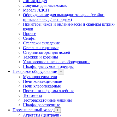
Линия раздач
Ловушки для насекомых
Мебель ЛДСП
Оборудование для выкладки товаров (стойки
прикассовые, д/распродаж)
Принтеры чеков и онлайн-кассы и сканеры штрих-
кодов
Прочее
Сейфы
Стеллажи складские
Стеллажи торговые
Стерилизаторы для ножей
Тележки и корзины
Упаковочное и весовое оборудование
Шкафы для сумок и одежды
Пекарское оборудование
+
Мукопросеиватели
Печи конвекционные
Печи хлебопекарные
Противни и формы хлебные
Тестомесы
Тестораскаточные машины
Шкафы расстоечные
Промышленный холод
+
Агрегаты (централи)