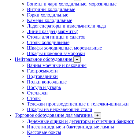
Бонеты и лари холодильные, морозильные
Витрины холодильные
Горки холодильные
Камеры холодильные
Льдогенераторы и измельчители льда
Линия раздач (мармиты)
Столы для пиццы и салатов
Столы холодильные
Шкафы холодильные, морозильные
Шкафы шоковой заморозки
Нейтральное оборудование
+
Ванны моечные и раковины
Гастроемкости
Подтоварники
Полки консольные
Посуда и утварь
Стеллажи
Столы
Тележки производственные и тележки-шпильки
Шкафы из нержавеющей стали
Торговое оборудование для магазина
+
Денежные ящики и детекторы и счетчики банкнот
Инсектицидные и бактерицидные лампы
Кассовые боксы