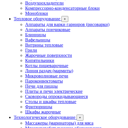
Воздухоохладители
Компрессорно-конденсаторные блоки
Моноблоки
Тепловое оборудование
+
Аппараты для варки гарниров (рисоварки)
Аппараты пончиковые
Блинницы
Вафельницы
Витрины тепловые
Грили
Жарочные поверхности
Кипятильники
Котлы пищеварочные
Линия раздач (мармиты)
Микроволновые печи
Пароконвектоматы
Печи для пиццы
Плиты и печи электрические
Сковороды опрокидывающиеся
Столы и шкафы тепловые
Фритюрницы
Шкафы жарочные
Технологическое оборудование
+
Массажеры (маринаторы) для мяса