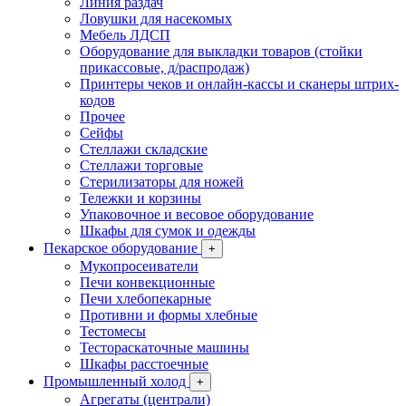
Линия раздач
Ловушки для насекомых
Мебель ЛДСП
Оборудование для выкладки товаров (стойки
прикассовые, д/распродаж)
Принтеры чеков и онлайн-кассы и сканеры штрих-
кодов
Прочее
Сейфы
Стеллажи складские
Стеллажи торговые
Стерилизаторы для ножей
Тележки и корзины
Упаковочное и весовое оборудование
Шкафы для сумок и одежды
Пекарское оборудование
+
Мукопросеиватели
Печи конвекционные
Печи хлебопекарные
Противни и формы хлебные
Тестомесы
Тестораскаточные машины
Шкафы расстоечные
Промышленный холод
+
Агрегаты (централи)