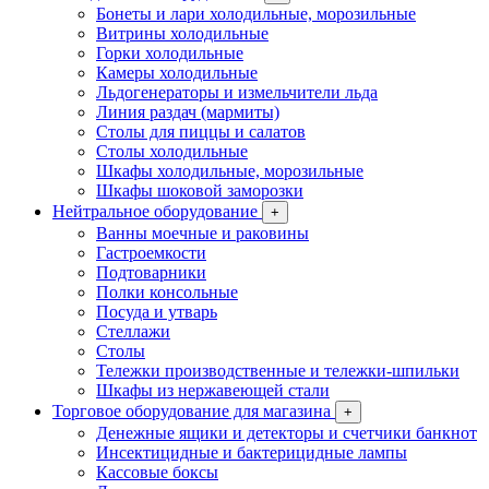
Бонеты и лари холодильные, морозильные
Витрины холодильные
Горки холодильные
Камеры холодильные
Льдогенераторы и измельчители льда
Линия раздач (мармиты)
Столы для пиццы и салатов
Столы холодильные
Шкафы холодильные, морозильные
Шкафы шоковой заморозки
Нейтральное оборудование
+
Ванны моечные и раковины
Гастроемкости
Подтоварники
Полки консольные
Посуда и утварь
Стеллажи
Столы
Тележки производственные и тележки-шпильки
Шкафы из нержавеющей стали
Торговое оборудование для магазина
+
Денежные ящики и детекторы и счетчики банкнот
Инсектицидные и бактерицидные лампы
Кассовые боксы