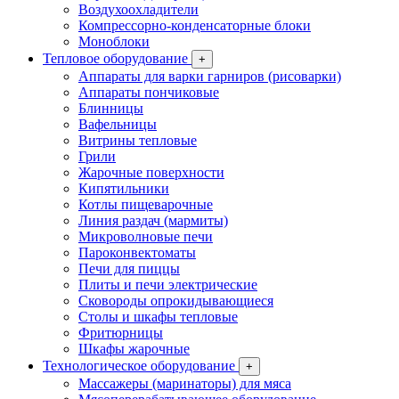
Воздухоохладители
Компрессорно-конденсаторные блоки
Моноблоки
Тепловое оборудование
+
Аппараты для варки гарниров (рисоварки)
Аппараты пончиковые
Блинницы
Вафельницы
Витрины тепловые
Грили
Жарочные поверхности
Кипятильники
Котлы пищеварочные
Линия раздач (мармиты)
Микроволновые печи
Пароконвектоматы
Печи для пиццы
Плиты и печи электрические
Сковороды опрокидывающиеся
Столы и шкафы тепловые
Фритюрницы
Шкафы жарочные
Технологическое оборудование
+
Массажеры (маринаторы) для мяса