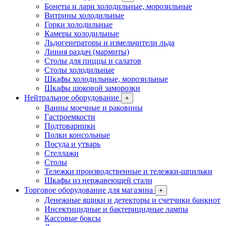
Бонеты и лари холодильные, морозильные
Витрины холодильные
Горки холодильные
Камеры холодильные
Льдогенераторы и измельчители льда
Линия раздач (мармиты)
Столы для пиццы и салатов
Столы холодильные
Шкафы холодильные, морозильные
Шкафы шоковой заморозки
Нейтральное оборудование
+
Ванны моечные и раковины
Гастроемкости
Подтоварники
Полки консольные
Посуда и утварь
Стеллажи
Столы
Тележки производственные и тележки-шпильки
Шкафы из нержавеющей стали
Торговое оборудование для магазина
+
Денежные ящики и детекторы и счетчики банкнот
Инсектицидные и бактерицидные лампы
Кассовые боксы