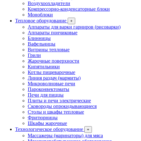
Воздухоохладители
Компрессорно-конденсаторные блоки
Моноблоки
Тепловое оборудование
+
Аппараты для варки гарниров (рисоварки)
Аппараты пончиковые
Блинницы
Вафельницы
Витрины тепловые
Грили
Жарочные поверхности
Кипятильники
Котлы пищеварочные
Линия раздач (мармиты)
Микроволновые печи
Пароконвектоматы
Печи для пиццы
Плиты и печи электрические
Сковороды опрокидывающиеся
Столы и шкафы тепловые
Фритюрницы
Шкафы жарочные
Технологическое оборудование
+
Массажеры (маринаторы) для мяса