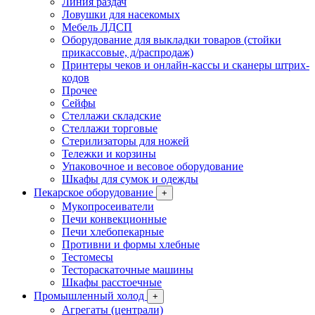
Линия раздач
Ловушки для насекомых
Мебель ЛДСП
Оборудование для выкладки товаров (стойки
прикассовые, д/распродаж)
Принтеры чеков и онлайн-кассы и сканеры штрих-
кодов
Прочее
Сейфы
Стеллажи складские
Стеллажи торговые
Стерилизаторы для ножей
Тележки и корзины
Упаковочное и весовое оборудование
Шкафы для сумок и одежды
Пекарское оборудование
+
Мукопросеиватели
Печи конвекционные
Печи хлебопекарные
Противни и формы хлебные
Тестомесы
Тестораскаточные машины
Шкафы расстоечные
Промышленный холод
+
Агрегаты (централи)