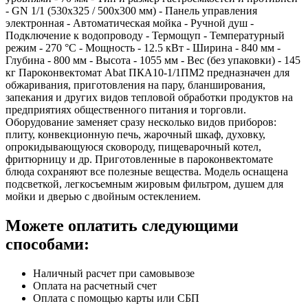
- GN 1/1 (530x325 / 500x300 мм) - Панель управления
электронная - Автоматическая мойка - Ручной душ -
Подключение к водопроводу - Термощуп - Температурный
режим - 270 °С - Мощность - 12.5 кВт - Ширина - 840 мм -
Глубина - 800 мм - Высота - 1055 мм - Вес (без упаковки) - 145
кг Пароконвектомат Abat ПКА10-1/1ПМ2 предназначен для
обжаривания, приготовления на пару, бланширования,
запекания и других видов тепловой обработки продуктов на
предприятиях общественного питания и торговли.
Оборудование заменяет сразу несколько видов приборов:
плиту, конвекционную печь, жарочный шкаф, духовку,
опрокидывающуюся сковороду, пищеварочный котел,
фритюрницу и др. Приготовленные в пароконвектомате
блюда сохраняют все полезные вещества. Модель оснащена
подсветкой, легкосъемным жировым фильтром, душем для
мойки и дверью с двойным остеклением.
Можете оплатить следующими
способами:
Наличный расчет при самовывозе
Оплата на расчетный счет
Оплата с помощью карты или СБП