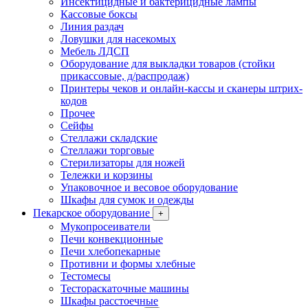
Инсектицидные и бактерицидные лампы
Кассовые боксы
Линия раздач
Ловушки для насекомых
Мебель ЛДСП
Оборудование для выкладки товаров (стойки
прикассовые, д/распродаж)
Принтеры чеков и онлайн-кассы и сканеры штрих-
кодов
Прочее
Сейфы
Стеллажи складские
Стеллажи торговые
Стерилизаторы для ножей
Тележки и корзины
Упаковочное и весовое оборудование
Шкафы для сумок и одежды
Пекарское оборудование
+
Мукопросеиватели
Печи конвекционные
Печи хлебопекарные
Противни и формы хлебные
Тестомесы
Тестораскаточные машины
Шкафы расстоечные