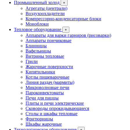
Промышленный холод
+
Агрегаты (централи)
Воздухоохладители
Компрессорно-конденсаторные блоки
Моноблоки
Тепловое оборудование
+
Аппараты для варки гарниров (рисоварки)
Аппараты пончиковые
Блинницы
Вафельницы
Витрины тепловые
Грили
Жарочные поверхности
Кипятильники
Котлы пищеварочные
Линия раздач (мармиты)
Микроволновые печи
Пароконвектоматы
Печи для пиццы
Плиты и печи электрические
Сковороды опрокидывающиеся
Столы и шкафы тепловые
Фритюрницы
Шкафы жарочные
Технологическое оборудование
+