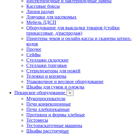
Инсектицидные и бактерицидные лампы
Кассовые боксы
Линия раздач
Ловушки для насекомых
Мебель ЛДСП
Оборудование для выкладки товаров (стойки
прикассовые, д/распродаж)
Принтеры чеков и онлайн-кассы и сканеры штрих-
кодов
Прочее
Сейфы
Стеллажи складские
Стеллажи торговые
Стерилизаторы для ножей
Тележки и корзины
Упаковочное и весовое оборудование
Шкафы для сумок и одежды
Пекарское оборудование
+
Мукопросеиватели
Печи конвекционные
Печи хлебопекарные
Противни и формы хлебные
Тестомесы
Тестораскаточные машины
Шкафы расстоечные