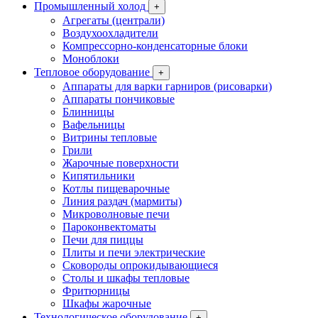
Промышленный холод
+
Агрегаты (централи)
Воздухоохладители
Компрессорно-конденсаторные блоки
Моноблоки
Тепловое оборудование
+
Аппараты для варки гарниров (рисоварки)
Аппараты пончиковые
Блинницы
Вафельницы
Витрины тепловые
Грили
Жарочные поверхности
Кипятильники
Котлы пищеварочные
Линия раздач (мармиты)
Микроволновые печи
Пароконвектоматы
Печи для пиццы
Плиты и печи электрические
Сковороды опрокидывающиеся
Столы и шкафы тепловые
Фритюрницы
Шкафы жарочные
Технологическое оборудование
+