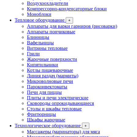
Воздухоохладители
Компрессорно-конденсаторные блоки
Моноблоки
Тепловое оборудование
+
Аппараты для варки гарниров (рисоварки)
Аппараты пончиковые
Блинницы
Вафельницы
Витрины тепловые
Грили
Жарочные поверхности
Кипятильники
Котлы пищеварочные
Линия раздач (мармиты)
Микроволновые печи
Пароконвектоматы
Печи для пиццы
Плиты и печи электрические
Сковороды опрокидывающиеся
Столы и шкафы тепловые
Фритюрницы
Шкафы жарочные
Технологическое оборудование
+
Массажеры (маринаторы) для мяса