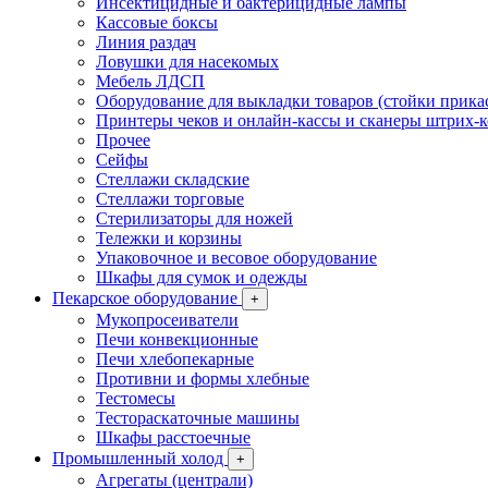
Инсектицидные и бактерицидные лампы
Кассовые боксы
Линия раздач
Ловушки для насекомых
Мебель ЛДСП
Оборудование для выкладки товаров (стойки прика
Принтеры чеков и онлайн-кассы и сканеры штрих-
Прочее
Сейфы
Стеллажи складские
Стеллажи торговые
Стерилизаторы для ножей
Тележки и корзины
Упаковочное и весовое оборудование
Шкафы для сумок и одежды
Пекарское оборудование
+
Мукопросеиватели
Печи конвекционные
Печи хлебопекарные
Противни и формы хлебные
Тестомесы
Тестораскаточные машины
Шкафы расстоечные
Промышленный холод
+
Агрегаты (централи)