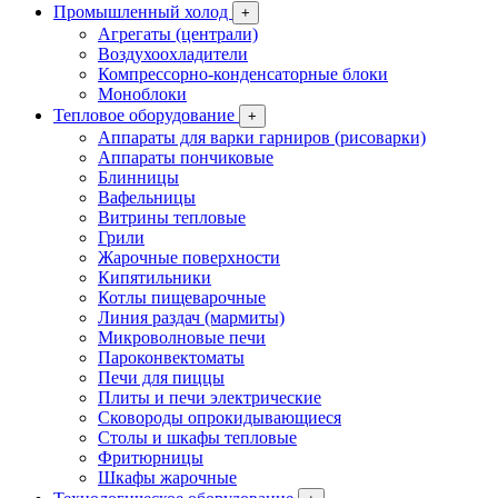
Промышленный холод
+
Агрегаты (централи)
Воздухоохладители
Компрессорно-конденсаторные блоки
Моноблоки
Тепловое оборудование
+
Аппараты для варки гарниров (рисоварки)
Аппараты пончиковые
Блинницы
Вафельницы
Витрины тепловые
Грили
Жарочные поверхности
Кипятильники
Котлы пищеварочные
Линия раздач (мармиты)
Микроволновые печи
Пароконвектоматы
Печи для пиццы
Плиты и печи электрические
Сковороды опрокидывающиеся
Столы и шкафы тепловые
Фритюрницы
Шкафы жарочные