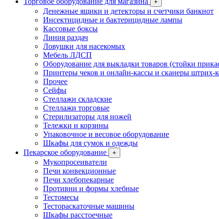
Торговое оборудование для магазина
+
Денежные ящики и детекторы и счетчики банкнот
Инсектицидные и бактерицидные лампы
Кассовые боксы
Линия раздач
Ловушки для насекомых
Мебель ЛДСП
Оборудование для выкладки товаров (стойки прика
Принтеры чеков и онлайн-кассы и сканеры штрих-
Прочее
Сейфы
Стеллажи складские
Стеллажи торговые
Стерилизаторы для ножей
Тележки и корзины
Упаковочное и весовое оборудование
Шкафы для сумок и одежды
Пекарское оборудование
+
Мукопросеиватели
Печи конвекционные
Печи хлебопекарные
Противни и формы хлебные
Тестомесы
Тестораскаточные машины
Шкафы расстоечные