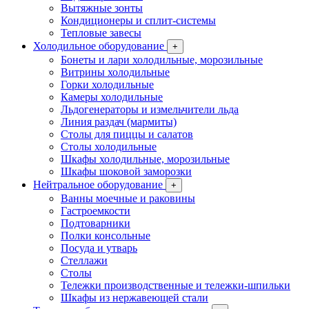
Вытяжные зонты
Кондиционеры и сплит-системы
Тепловые завесы
Холодильное оборудование
+
Бонеты и лари холодильные, морозильные
Витрины холодильные
Горки холодильные
Камеры холодильные
Льдогенераторы и измельчители льда
Линия раздач (мармиты)
Столы для пиццы и салатов
Столы холодильные
Шкафы холодильные, морозильные
Шкафы шоковой заморозки
Нейтральное оборудование
+
Ванны моечные и раковины
Гастроемкости
Подтоварники
Полки консольные
Посуда и утварь
Стеллажи
Столы
Тележки производственные и тележки-шпильки
Шкафы из нержавеющей стали