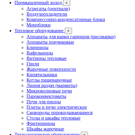
Промышленный холод
+
Агрегаты (централи)
Воздухоохладители
Компрессорно-конденсаторные блоки
Моноблоки
Тепловое оборудование
+
Аппараты для варки гарниров (рисоварки)
Аппараты пончиковые
Блинницы
Вафельницы
Витрины тепловые
Грили
Жарочные поверхности
Кипятильники
Котлы пищеварочные
Линия раздач (мармиты)
Микроволновые печи
Пароконвектоматы
Печи для пиццы
Плиты и печи электрические
Сковороды опрокидывающиеся
Столы и шкафы тепловые
Фритюрницы
Шкафы жарочные
Технологическое оборудование
+