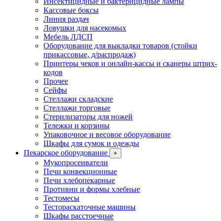
Инсектицидные и бактерицидные лампы
Кассовые боксы
Линия раздач
Ловушки для насекомых
Мебель ЛДСП
Оборудование для выкладки товаров (стойки
прикассовые, д/распродаж)
Принтеры чеков и онлайн-кассы и сканеры штрих-
кодов
Прочее
Сейфы
Стеллажи складские
Стеллажи торговые
Стерилизаторы для ножей
Тележки и корзины
Упаковочное и весовое оборудование
Шкафы для сумок и одежды
Пекарское оборудование
+
Мукопросеиватели
Печи конвекционные
Печи хлебопекарные
Противни и формы хлебные
Тестомесы
Тестораскаточные машины
Шкафы расстоечные