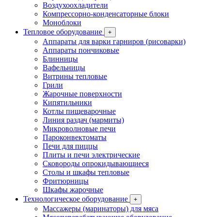
Воздухоохладители
Компрессорно-конденсаторные блоки
Моноблоки
Тепловое оборудование
+
Аппараты для варки гарниров (рисоварки)
Аппараты пончиковые
Блинницы
Вафельницы
Витрины тепловые
Грили
Жарочные поверхности
Кипятильники
Котлы пищеварочные
Линия раздач (мармиты)
Микроволновые печи
Пароконвектоматы
Печи для пиццы
Плиты и печи электрические
Сковороды опрокидывающиеся
Столы и шкафы тепловые
Фритюрницы
Шкафы жарочные
Технологическое оборудование
+
Массажеры (маринаторы) для мяса