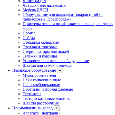
Линия раздач
Ловушки для насекомых
Мебель ЛДСП
Оборудование для выкладки товаров (стойки
прикассовые, д/распродаж)
Принтеры чеков и онлайн-кассы и сканеры штрих-
кодов
Прочее
Сейфы
Стеллажи складские
Стеллажи торговые
Стерилизаторы для ножей
Тележки и корзины
Упаковочное и весовое оборудование
Шкафы для сумок и одежды
Пекарское оборудование
+
Мукопросеиватели
Печи конвекционные
Печи хлебопекарные
Противни и формы хлебные
Тестомесы
Тестораскаточные машины
Шкафы расстоечные
Промышленный холод
+
Агрегаты (централи)