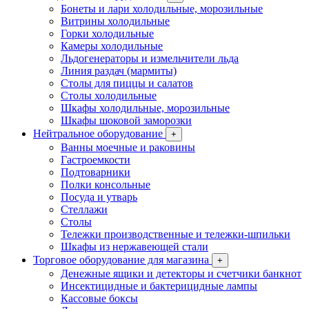
Бонеты и лари холодильные, морозильные
Витрины холодильные
Горки холодильные
Камеры холодильные
Льдогенераторы и измельчители льда
Линия раздач (мармиты)
Столы для пиццы и салатов
Столы холодильные
Шкафы холодильные, морозильные
Шкафы шоковой заморозки
Нейтральное оборудование
+
Ванны моечные и раковины
Гастроемкости
Подтоварники
Полки консольные
Посуда и утварь
Стеллажи
Столы
Тележки производственные и тележки-шпильки
Шкафы из нержавеющей стали
Торговое оборудование для магазина
+
Денежные ящики и детекторы и счетчики банкнот
Инсектицидные и бактерицидные лампы
Кассовые боксы