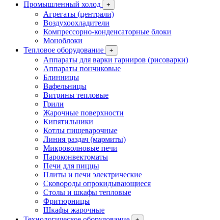
Промышленный холод
+
Агрегаты (централи)
Воздухоохладители
Компрессорно-конденсаторные блоки
Моноблоки
Тепловое оборудование
+
Аппараты для варки гарниров (рисоварки)
Аппараты пончиковые
Блинницы
Вафельницы
Витрины тепловые
Грили
Жарочные поверхности
Кипятильники
Котлы пищеварочные
Линия раздач (мармиты)
Микроволновые печи
Пароконвектоматы
Печи для пиццы
Плиты и печи электрические
Сковороды опрокидывающиеся
Столы и шкафы тепловые
Фритюрницы
Шкафы жарочные
Технологическое оборудование
+