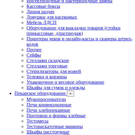
Инсектицидные и бактерицидные лампы
Кассовые боксы
Линия раздач
Ловушки для насекомых
Мебель ЛДСП
Оборудование для выкладки товаров (стойки
прикассовые, д/распродаж)
Принтеры чеков и онлайн-кассы и сканеры штрих-
кодов
Прочее
Сейфы
Стеллажи складские
Стеллажи торговые
Стерилизаторы для ножей
Тележки и корзины
Упаковочное и весовое оборудование
Шкафы для сумок и одежды
Пекарское оборудование
+
Мукопросеиватели
Печи конвекционные
Печи хлебопекарные
Противни и формы хлебные
Тестомесы
Тестораскаточные машины
Шкафы расстоечные