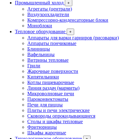
Промышленный холод
+
Агрегаты (централи)
Воздухоохладители
Компрессорно-конденсаторные блоки
Моноблоки
Тепловое оборудование
+
Аппараты для варки гарниров (рисоварки)
Аппараты пончиковые
Блинницы
Вафельницы
Витрины тепловые
Грили
Жарочные поверхности
Кипятильники
Котлы пищеварочные
Линия раздач (мармиты)
Микроволновые печи
Пароконвектоматы
Печи для пиццы
Плиты и печи электрические
Сковороды опрокидывающиеся
Столы и шкафы тепловые
Фритюрницы
Шкафы жарочные
Технологическое оборудование
+