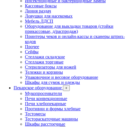
Инсектицидные и бактерицидные лампы
Кассовые боксы
Линия раздач
Ловушки для насекомых
Мебель ЛДСП
Оборудование для выкладки товаров (стойки
прикассовые, д/распродаж)
Принтеры чеков и онлайн-кассы и сканеры штрих-
кодов
Прочее
Сейфы
Стеллажи складские
Стеллажи торговые
Стерилизаторы для ножей
Тележки и корзины
Упаковочное и весовое оборудование
Шкафы для сумок и одежды
Пекарское оборудование
+
Мукопросеиватели
Печи конвекционные
Печи хлебопекарные
Противни и формы хлебные
Тестомесы
Тестораскаточные машины
Шкафы расстоечные