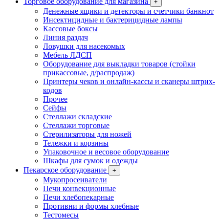
Торговое оборудование для магазина
+
Денежные ящики и детекторы и счетчики банкнот
Инсектицидные и бактерицидные лампы
Кассовые боксы
Линия раздач
Ловушки для насекомых
Мебель ЛДСП
Оборудование для выкладки товаров (стойки
прикассовые, д/распродаж)
Принтеры чеков и онлайн-кассы и сканеры штрих-
кодов
Прочее
Сейфы
Стеллажи складские
Стеллажи торговые
Стерилизаторы для ножей
Тележки и корзины
Упаковочное и весовое оборудование
Шкафы для сумок и одежды
Пекарское оборудование
+
Мукопросеиватели
Печи конвекционные
Печи хлебопекарные
Противни и формы хлебные
Тестомесы