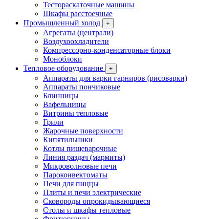
Тестораскаточные машины
Шкафы расстоечные
Промышленный холод
+
Агрегаты (централи)
Воздухоохладители
Компрессорно-конденсаторные блоки
Моноблоки
Тепловое оборудование
+
Аппараты для варки гарниров (рисоварки)
Аппараты пончиковые
Блинницы
Вафельницы
Витрины тепловые
Грили
Жарочные поверхности
Кипятильники
Котлы пищеварочные
Линия раздач (мармиты)
Микроволновые печи
Пароконвектоматы
Печи для пиццы
Плиты и печи электрические
Сковороды опрокидывающиеся
Столы и шкафы тепловые
Фритюрницы