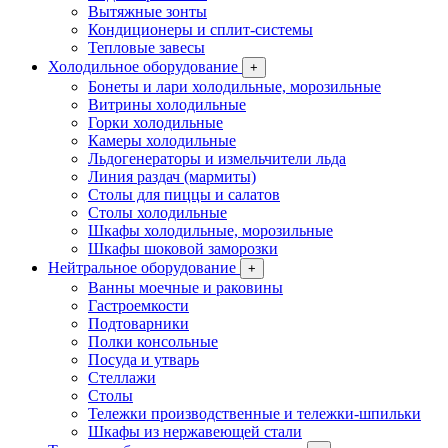
Вытяжные зонты
Кондиционеры и сплит-системы
Тепловые завесы
Холодильное оборудование
+
Бонеты и лари холодильные, морозильные
Витрины холодильные
Горки холодильные
Камеры холодильные
Льдогенераторы и измельчители льда
Линия раздач (мармиты)
Столы для пиццы и салатов
Столы холодильные
Шкафы холодильные, морозильные
Шкафы шоковой заморозки
Нейтральное оборудование
+
Ванны моечные и раковины
Гастроемкости
Подтоварники
Полки консольные
Посуда и утварь
Стеллажи
Столы
Тележки производственные и тележки-шпильки
Шкафы из нержавеющей стали