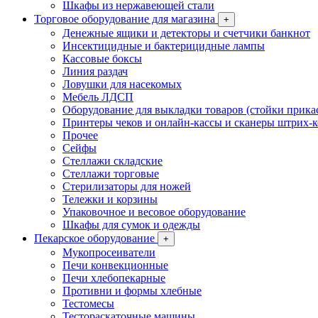
Шкафы из нержавеющей стали
Торговое оборудование для магазина
+
Денежные ящики и детекторы и счетчики банкнот
Инсектицидные и бактерицидные лампы
Кассовые боксы
Линия раздач
Ловушки для насекомых
Мебель ЛДСП
Оборудование для выкладки товаров (стойки прика
Принтеры чеков и онлайн-кассы и сканеры штрих-
Прочее
Сейфы
Стеллажи складские
Стеллажи торговые
Стерилизаторы для ножей
Тележки и корзины
Упаковочное и весовое оборудование
Шкафы для сумок и одежды
Пекарское оборудование
+
Мукопросеиватели
Печи конвекционные
Печи хлебопекарные
Противни и формы хлебные
Тестомесы
Тестораскаточные машины