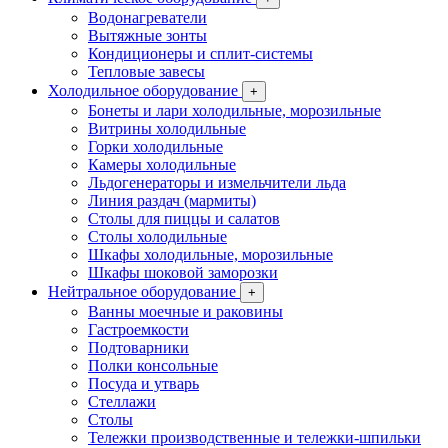
Водонагреватели
Вытяжные зонты
Кондиционеры и сплит-системы
Тепловые завесы
Холодильное оборудование
+
Бонеты и лари холодильные, морозильные
Витрины холодильные
Горки холодильные
Камеры холодильные
Льдогенераторы и измельчители льда
Линия раздач (мармиты)
Столы для пиццы и салатов
Столы холодильные
Шкафы холодильные, морозильные
Шкафы шоковой заморозки
Нейтральное оборудование
+
Ванны моечные и раковины
Гастроемкости
Подтоварники
Полки консольные
Посуда и утварь
Стеллажи
Столы
Тележки производственные и тележки-шпильки