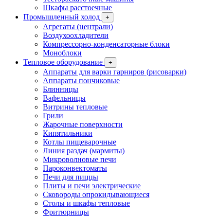
Шкафы расстоечные
Промышленный холод
+
Агрегаты (централи)
Воздухоохладители
Компрессорно-конденсаторные блоки
Моноблоки
Тепловое оборудование
+
Аппараты для варки гарниров (рисоварки)
Аппараты пончиковые
Блинницы
Вафельницы
Витрины тепловые
Грили
Жарочные поверхности
Кипятильники
Котлы пищеварочные
Линия раздач (мармиты)
Микроволновые печи
Пароконвектоматы
Печи для пиццы
Плиты и печи электрические
Сковороды опрокидывающиеся
Столы и шкафы тепловые
Фритюрницы