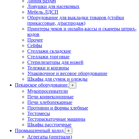
Линия раздач
Ловушки для насекомых
Мебель ЛДСП
Оборудование для выкладки товаров (стойки
прикассовые, д/распродаж)
Принтеры чеков и онлайн-кассы и сканеры штрих-
кодов
Прочее
Сейфы
Стеллажи складские
Стеллажи торговые
Стерилизаторы для ножей
Тележки и корзины
Упаковочное и весовое оборудование
Шкафы для сумок и одежды
Пекарское оборудование
+
Мукопросеиватели
Печи конвекционные
Печи хлебопекарные
Противни и формы хлебные
Тестомесы
Тестораскаточные машины
Шкафы расстоечные
Промышленный холод
+
Агрегаты (централи)