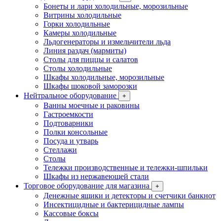
Бонеты и лари холодильные, морозильные
Витрины холодильные
Горки холодильные
Камеры холодильные
Льдогенераторы и измельчители льда
Линия раздач (мармиты)
Столы для пиццы и салатов
Столы холодильные
Шкафы холодильные, морозильные
Шкафы шоковой заморозки
Нейтральное оборудование
+
Ванны моечные и раковины
Гастроемкости
Подтоварники
Полки консольные
Посуда и утварь
Стеллажи
Столы
Тележки производственные и тележки-шпильки
Шкафы из нержавеющей стали
Торговое оборудование для магазина
+
Денежные ящики и детекторы и счетчики банкнот
Инсектицидные и бактерицидные лампы
Кассовые боксы