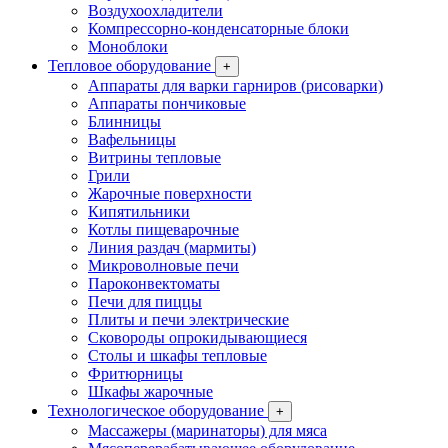
Воздухоохладители
Компрессорно-конденсаторные блоки
Моноблоки
Тепловое оборудование
+
Аппараты для варки гарниров (рисоварки)
Аппараты пончиковые
Блинницы
Вафельницы
Витрины тепловые
Грили
Жарочные поверхности
Кипятильники
Котлы пищеварочные
Линия раздач (мармиты)
Микроволновые печи
Пароконвектоматы
Печи для пиццы
Плиты и печи электрические
Сковороды опрокидывающиеся
Столы и шкафы тепловые
Фритюрницы
Шкафы жарочные
Технологическое оборудование
+
Массажеры (маринаторы) для мяса