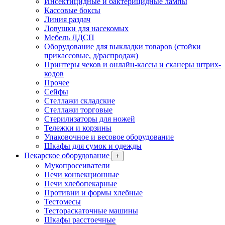
Инсектицидные и бактерицидные лампы
Кассовые боксы
Линия раздач
Ловушки для насекомых
Мебель ЛДСП
Оборудование для выкладки товаров (стойки
прикассовые, д/распродаж)
Принтеры чеков и онлайн-кассы и сканеры штрих-
кодов
Прочее
Сейфы
Стеллажи складские
Стеллажи торговые
Стерилизаторы для ножей
Тележки и корзины
Упаковочное и весовое оборудование
Шкафы для сумок и одежды
Пекарское оборудование
+
Мукопросеиватели
Печи конвекционные
Печи хлебопекарные
Противни и формы хлебные
Тестомесы
Тестораскаточные машины
Шкафы расстоечные