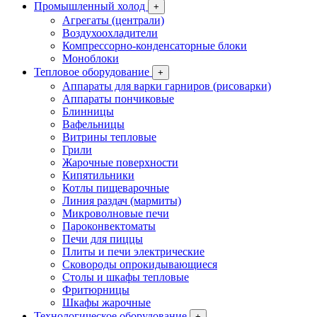
Промышленный холод
+
Агрегаты (централи)
Воздухоохладители
Компрессорно-конденсаторные блоки
Моноблоки
Тепловое оборудование
+
Аппараты для варки гарниров (рисоварки)
Аппараты пончиковые
Блинницы
Вафельницы
Витрины тепловые
Грили
Жарочные поверхности
Кипятильники
Котлы пищеварочные
Линия раздач (мармиты)
Микроволновые печи
Пароконвектоматы
Печи для пиццы
Плиты и печи электрические
Сковороды опрокидывающиеся
Столы и шкафы тепловые
Фритюрницы
Шкафы жарочные
Технологическое оборудование
+