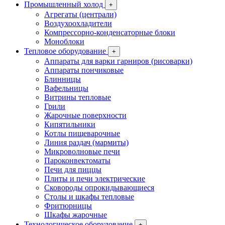
Промышленный холод
+
Агрегаты (централи)
Воздухоохладители
Компрессорно-конденсаторные блоки
Моноблоки
Тепловое оборудование
+
Аппараты для варки гарниров (рисоварки)
Аппараты пончиковые
Блинницы
Вафельницы
Витрины тепловые
Грили
Жарочные поверхности
Кипятильники
Котлы пищеварочные
Линия раздач (мармиты)
Микроволновые печи
Пароконвектоматы
Печи для пиццы
Плиты и печи электрические
Сковороды опрокидывающиеся
Столы и шкафы тепловые
Фритюрницы
Шкафы жарочные
Технологическое оборудование
+