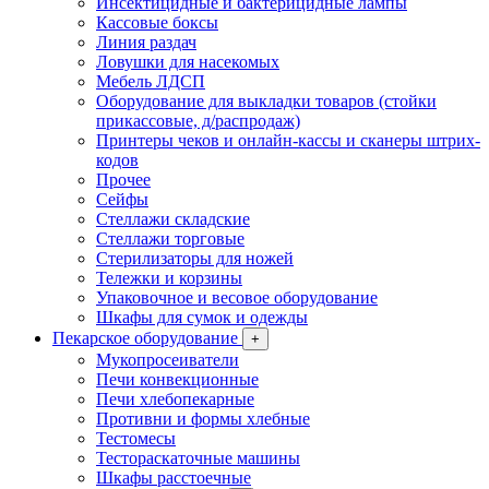
Инсектицидные и бактерицидные лампы
Кассовые боксы
Линия раздач
Ловушки для насекомых
Мебель ЛДСП
Оборудование для выкладки товаров (стойки
прикассовые, д/распродаж)
Принтеры чеков и онлайн-кассы и сканеры штрих-
кодов
Прочее
Сейфы
Стеллажи складские
Стеллажи торговые
Стерилизаторы для ножей
Тележки и корзины
Упаковочное и весовое оборудование
Шкафы для сумок и одежды
Пекарское оборудование
+
Мукопросеиватели
Печи конвекционные
Печи хлебопекарные
Противни и формы хлебные
Тестомесы
Тестораскаточные машины
Шкафы расстоечные