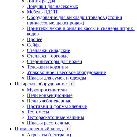
Линия раздач
Ловушки для насекомых
Мебель ЛДСП
Оборудование для выкладки товаров (стойки
прикассовые, д/распродаж)
Принтеры чеков и онлайн-кассы и сканеры штрих-
кодов
Прочее
Сейфы
Стеллажи складские
Стеллажи торговые
Стерилизаторы для ножей
Тележки и корзины
Упаковочное и весовое оборудование
Шкафы для сумок и одежды
Пекарское оборудование
+
Мукопросеиватели
Печи конвекционные
Печи хлебопекарные
Противни и формы хлебные
Тестомесы
Тестораскаточные машины
Шкафы расстоечные
Промышленный холод
+
Агрегаты (централи)