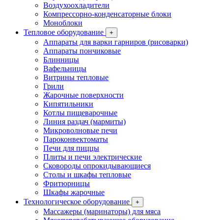
Воздухоохладители
Компрессорно-конденсаторные блоки
Моноблоки
Тепловое оборудование
+
Аппараты для варки гарниров (рисоварки)
Аппараты пончиковые
Блинницы
Вафельницы
Витрины тепловые
Грили
Жарочные поверхности
Кипятильники
Котлы пищеварочные
Линия раздач (мармиты)
Микроволновые печи
Пароконвектоматы
Печи для пиццы
Плиты и печи электрические
Сковороды опрокидывающиеся
Столы и шкафы тепловые
Фритюрницы
Шкафы жарочные
Технологическое оборудование
+
Массажеры (маринаторы) для мяса