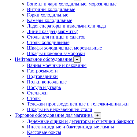
Бонеты и лари холодильные, морозильные
Витрины холодильные
Горки холодильные
Камеры холодильные
Льдогенераторы и измельчители льда
Линия раздач (мармиты)
Столы для пиццы и салатов
Столы холодильные
Шкафы холодильные, морозильные
Шкафы шоковой заморозки
Нейтральное оборудование
+
Ванны моечные и раковины
Гастроемкости
Подтоварники
Полки консольные
Посуда и утварь
Стеллажи
Столы
Тележки производственные и тележки-шпильки
Шкафы из нержавеющей стали
Торговое оборудование для магазина
+
Денежные ящики и детекторы и счетчики банкнот
Инсектицидные и бактерицидные лампы
Кассовые боксы