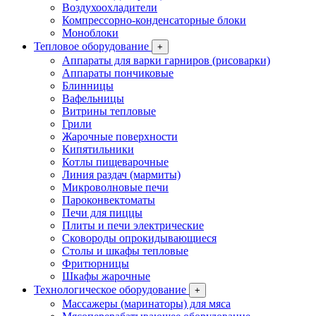
Воздухоохладители
Компрессорно-конденсаторные блоки
Моноблоки
Тепловое оборудование
+
Аппараты для варки гарниров (рисоварки)
Аппараты пончиковые
Блинницы
Вафельницы
Витрины тепловые
Грили
Жарочные поверхности
Кипятильники
Котлы пищеварочные
Линия раздач (мармиты)
Микроволновые печи
Пароконвектоматы
Печи для пиццы
Плиты и печи электрические
Сковороды опрокидывающиеся
Столы и шкафы тепловые
Фритюрницы
Шкафы жарочные
Технологическое оборудование
+
Массажеры (маринаторы) для мяса