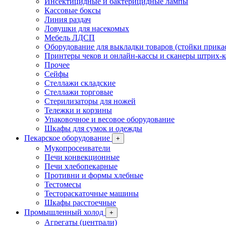
Инсектицидные и бактерицидные лампы
Кассовые боксы
Линия раздач
Ловушки для насекомых
Мебель ЛДСП
Оборудование для выкладки товаров (стойки прика
Принтеры чеков и онлайн-кассы и сканеры штрих-
Прочее
Сейфы
Стеллажи складские
Стеллажи торговые
Стерилизаторы для ножей
Тележки и корзины
Упаковочное и весовое оборудование
Шкафы для сумок и одежды
Пекарское оборудование
+
Мукопросеиватели
Печи конвекционные
Печи хлебопекарные
Противни и формы хлебные
Тестомесы
Тестораскаточные машины
Шкафы расстоечные
Промышленный холод
+
Агрегаты (централи)