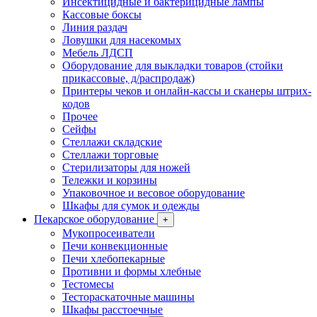
Инсектицидные и бактерицидные лампы
Кассовые боксы
Линия раздач
Ловушки для насекомых
Мебель ЛДСП
Оборудование для выкладки товаров (стойки
прикассовые, д/распродаж)
Принтеры чеков и онлайн-кассы и сканеры штрих-
кодов
Прочее
Сейфы
Стеллажи складские
Стеллажи торговые
Стерилизаторы для ножей
Тележки и корзины
Упаковочное и весовое оборудование
Шкафы для сумок и одежды
Пекарское оборудование
+
Мукопросеиватели
Печи конвекционные
Печи хлебопекарные
Противни и формы хлебные
Тестомесы
Тестораскаточные машины
Шкафы расстоечные