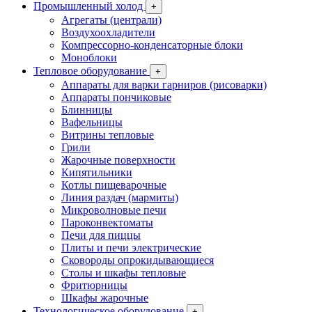
Промышленный холод
+
Агрегаты (централи)
Воздухоохладители
Компрессорно-конденсаторные блоки
Моноблоки
Тепловое оборудование
+
Аппараты для варки гарниров (рисоварки)
Аппараты пончиковые
Блинницы
Вафельницы
Витрины тепловые
Грили
Жарочные поверхности
Кипятильники
Котлы пищеварочные
Линия раздач (мармиты)
Микроволновые печи
Пароконвектоматы
Печи для пиццы
Плиты и печи электрические
Сковороды опрокидывающиеся
Столы и шкафы тепловые
Фритюрницы
Шкафы жарочные
Технологическое оборудование
+