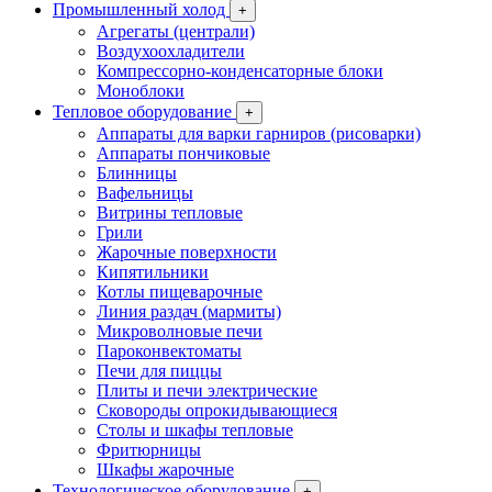
Промышленный холод
+
Агрегаты (централи)
Воздухоохладители
Компрессорно-конденсаторные блоки
Моноблоки
Тепловое оборудование
+
Аппараты для варки гарниров (рисоварки)
Аппараты пончиковые
Блинницы
Вафельницы
Витрины тепловые
Грили
Жарочные поверхности
Кипятильники
Котлы пищеварочные
Линия раздач (мармиты)
Микроволновые печи
Пароконвектоматы
Печи для пиццы
Плиты и печи электрические
Сковороды опрокидывающиеся
Столы и шкафы тепловые
Фритюрницы
Шкафы жарочные
Технологическое оборудование
+