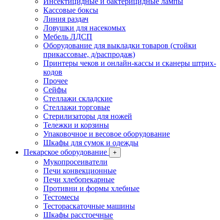
Инсектицидные и бактерицидные лампы
Кассовые боксы
Линия раздач
Ловушки для насекомых
Мебель ЛДСП
Оборудование для выкладки товаров (стойки
прикассовые, д/распродаж)
Принтеры чеков и онлайн-кассы и сканеры штрих-
кодов
Прочее
Сейфы
Стеллажи складские
Стеллажи торговые
Стерилизаторы для ножей
Тележки и корзины
Упаковочное и весовое оборудование
Шкафы для сумок и одежды
Пекарское оборудование
+
Мукопросеиватели
Печи конвекционные
Печи хлебопекарные
Противни и формы хлебные
Тестомесы
Тестораскаточные машины
Шкафы расстоечные