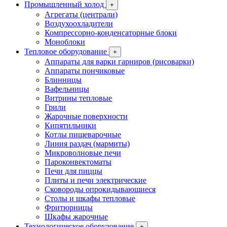
Промышленный холод
+
Агрегаты (централи)
Воздухоохладители
Компрессорно-конденсаторные блоки
Моноблоки
Тепловое оборудование
+
Аппараты для варки гарниров (рисоварки)
Аппараты пончиковые
Блинницы
Вафельницы
Витрины тепловые
Грили
Жарочные поверхности
Кипятильники
Котлы пищеварочные
Линия раздач (мармиты)
Микроволновые печи
Пароконвектоматы
Печи для пиццы
Плиты и печи электрические
Сковороды опрокидывающиеся
Столы и шкафы тепловые
Фритюрницы
Шкафы жарочные
Технологическое оборудование
+