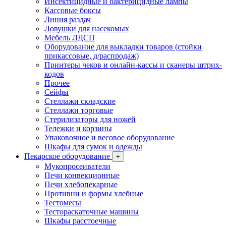
Инсектицидные и бактерицидные лампы
Кассовые боксы
Линия раздач
Ловушки для насекомых
Мебель ЛДСП
Оборудование для выкладки товаров (стойки
прикассовые, д/распродаж)
Принтеры чеков и онлайн-кассы и сканеры штрих-
кодов
Прочее
Сейфы
Стеллажи складские
Стеллажи торговые
Стерилизаторы для ножей
Тележки и корзины
Упаковочное и весовое оборудование
Шкафы для сумок и одежды
Пекарское оборудование
+
Мукопросеиватели
Печи конвекционные
Печи хлебопекарные
Противни и формы хлебные
Тестомесы
Тестораскаточные машины
Шкафы расстоечные