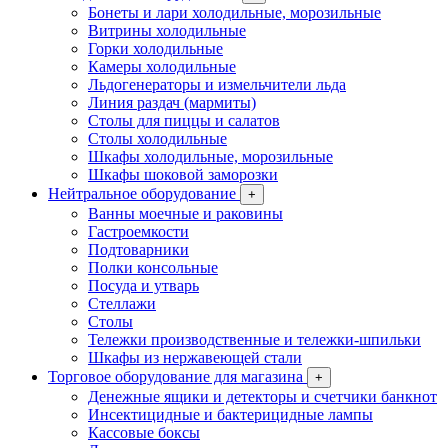
Бонеты и лари холодильные, морозильные
Витрины холодильные
Горки холодильные
Камеры холодильные
Льдогенераторы и измельчители льда
Линия раздач (мармиты)
Столы для пиццы и салатов
Столы холодильные
Шкафы холодильные, морозильные
Шкафы шоковой заморозки
Нейтральное оборудование
+
Ванны моечные и раковины
Гастроемкости
Подтоварники
Полки консольные
Посуда и утварь
Стеллажи
Столы
Тележки производственные и тележки-шпильки
Шкафы из нержавеющей стали
Торговое оборудование для магазина
+
Денежные ящики и детекторы и счетчики банкнот
Инсектицидные и бактерицидные лампы
Кассовые боксы