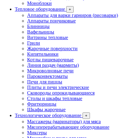
Моноблоки
Тепловое оборудование
+
Аппараты для варки гарниров (рисоварки)
Аппараты пончиковые
Блинницы
Вафельницы
Витрины тепловые
Грили
Жарочные поверхности
Кипятильники
Котлы пищеварочные
Линия раздач (мармиты)
Микроволновые печи
Пароконвектоматы
Печи для пиццы
Плиты и печи электрические
Сковороды опрокидывающиеся
Столы и шкафы тепловые
Фритюрницы
Шкафы жарочные
Технологическое оборудование
+
Массажеры (маринаторы) для мяса
Мясоперерабатывающее оборудование
Миксеры