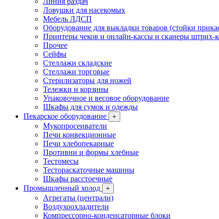
Линия раздач
Ловушки для насекомых
Мебель ЛДСП
Оборудование для выкладки товаров (стойки прика
Принтеры чеков и онлайн-кассы и сканеры штрих-
Прочее
Сейфы
Стеллажи складские
Стеллажи торговые
Стерилизаторы для ножей
Тележки и корзины
Упаковочное и весовое оборудование
Шкафы для сумок и одежды
Пекарское оборудование
+
Мукопросеиватели
Печи конвекционные
Печи хлебопекарные
Противни и формы хлебные
Тестомесы
Тестораскаточные машины
Шкафы расстоечные
Промышленный холод
+
Агрегаты (централи)
Воздухоохладители
Компрессорно-конденсаторные блоки