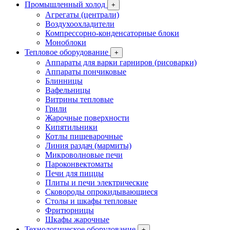
Промышленный холод
+
Агрегаты (централи)
Воздухоохладители
Компрессорно-конденсаторные блоки
Моноблоки
Тепловое оборудование
+
Аппараты для варки гарниров (рисоварки)
Аппараты пончиковые
Блинницы
Вафельницы
Витрины тепловые
Грили
Жарочные поверхности
Кипятильники
Котлы пищеварочные
Линия раздач (мармиты)
Микроволновые печи
Пароконвектоматы
Печи для пиццы
Плиты и печи электрические
Сковороды опрокидывающиеся
Столы и шкафы тепловые
Фритюрницы
Шкафы жарочные
Технологическое оборудование
+