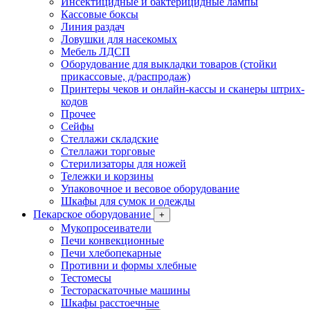
Инсектицидные и бактерицидные лампы
Кассовые боксы
Линия раздач
Ловушки для насекомых
Мебель ЛДСП
Оборудование для выкладки товаров (стойки
прикассовые, д/распродаж)
Принтеры чеков и онлайн-кассы и сканеры штрих-
кодов
Прочее
Сейфы
Стеллажи складские
Стеллажи торговые
Стерилизаторы для ножей
Тележки и корзины
Упаковочное и весовое оборудование
Шкафы для сумок и одежды
Пекарское оборудование
+
Мукопросеиватели
Печи конвекционные
Печи хлебопекарные
Противни и формы хлебные
Тестомесы
Тестораскаточные машины
Шкафы расстоечные