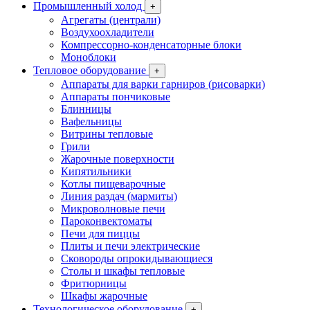
Промышленный холод
+
Агрегаты (централи)
Воздухоохладители
Компрессорно-конденсаторные блоки
Моноблоки
Тепловое оборудование
+
Аппараты для варки гарниров (рисоварки)
Аппараты пончиковые
Блинницы
Вафельницы
Витрины тепловые
Грили
Жарочные поверхности
Кипятильники
Котлы пищеварочные
Линия раздач (мармиты)
Микроволновые печи
Пароконвектоматы
Печи для пиццы
Плиты и печи электрические
Сковороды опрокидывающиеся
Столы и шкафы тепловые
Фритюрницы
Шкафы жарочные
Технологическое оборудование
+