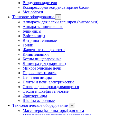
Воздухоохладители
Компрессорно-конденсаторные блоки
Моноблоки
Тепловое оборудование
+
Аппараты для варки гарниров (рисоварки)
Аппараты пончиковые
Блинницы
Вафельницы
Витрины тепловые
Грили
Жарочные поверхности
Кипятильники
Котлы пищеварочные
Линия раздач (мармиты)
Микроволновые печи
Пароконвектоматы
Печи для пиццы
Плиты и печи электрические
Сковороды опрокидывающиеся
Столы и шкафы тепловые
Фритюрницы
Шкафы жарочные
Технологическое оборудование
+
Массажеры (маринаторы) для мяса