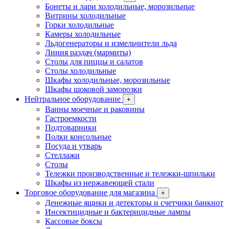
Бонеты и лари холодильные, морозильные
Витрины холодильные
Горки холодильные
Камеры холодильные
Льдогенераторы и измельчители льда
Линия раздач (мармиты)
Столы для пиццы и салатов
Столы холодильные
Шкафы холодильные, морозильные
Шкафы шоковой заморозки
Нейтральное оборудование
+
Ванны моечные и раковины
Гастроемкости
Подтоварники
Полки консольные
Посуда и утварь
Стеллажи
Столы
Тележки производственные и тележки-шпильки
Шкафы из нержавеющей стали
Торговое оборудование для магазина
+
Денежные ящики и детекторы и счетчики банкнот
Инсектицидные и бактерицидные лампы
Кассовые боксы