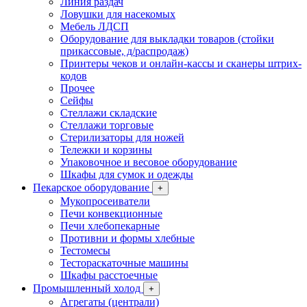
Линия раздач
Ловушки для насекомых
Мебель ЛДСП
Оборудование для выкладки товаров (стойки
прикассовые, д/распродаж)
Принтеры чеков и онлайн-кассы и сканеры штрих-
кодов
Прочее
Сейфы
Стеллажи складские
Стеллажи торговые
Стерилизаторы для ножей
Тележки и корзины
Упаковочное и весовое оборудование
Шкафы для сумок и одежды
Пекарское оборудование
+
Мукопросеиватели
Печи конвекционные
Печи хлебопекарные
Противни и формы хлебные
Тестомесы
Тестораскаточные машины
Шкафы расстоечные
Промышленный холод
+
Агрегаты (централи)