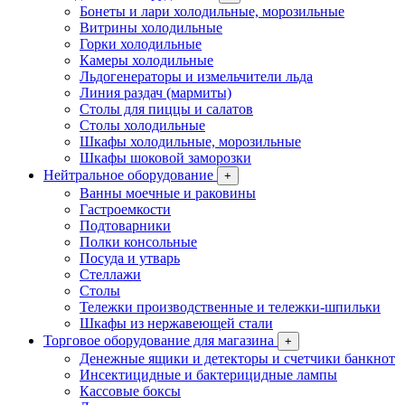
Бонеты и лари холодильные, морозильные
Витрины холодильные
Горки холодильные
Камеры холодильные
Льдогенераторы и измельчители льда
Линия раздач (мармиты)
Столы для пиццы и салатов
Столы холодильные
Шкафы холодильные, морозильные
Шкафы шоковой заморозки
Нейтральное оборудование
+
Ванны моечные и раковины
Гастроемкости
Подтоварники
Полки консольные
Посуда и утварь
Стеллажи
Столы
Тележки производственные и тележки-шпильки
Шкафы из нержавеющей стали
Торговое оборудование для магазина
+
Денежные ящики и детекторы и счетчики банкнот
Инсектицидные и бактерицидные лампы
Кассовые боксы