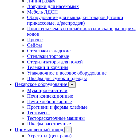
Линия раздач
Ловушки для насекомых
Мебель ЛДСП
Оборудование для выкладки товаров (стойки
прикассовые, д/распродаж)
Принтеры чеков и онлайн-кассы и сканеры штрих-
кодов
Прочее
Сейфы
Стеллажи складские
Стеллажи торговые
Стерилизаторы для ножей
Тележки и корзины
Упаковочное и весовое оборудование
Шкафы для сумок и одежды
Пекарское оборудование
+
Мукопросеиватели
Печи конвекционные
Печи хлебопекарные
Противни и формы хлебные
Тестомесы
Тестораскаточные машины
Шкафы расстоечные
Промышленный холод
+
Агрегаты (централи)