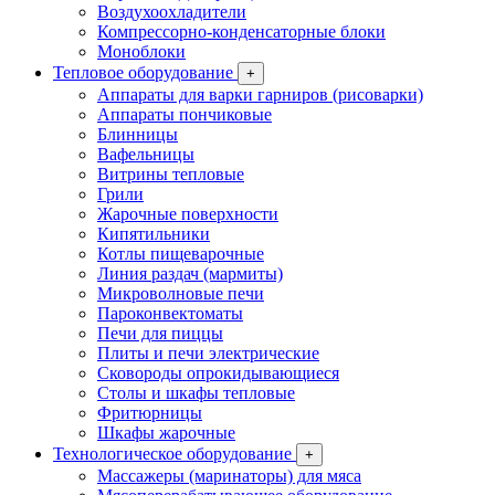
Воздухоохладители
Компрессорно-конденсаторные блоки
Моноблоки
Тепловое оборудование
+
Аппараты для варки гарниров (рисоварки)
Аппараты пончиковые
Блинницы
Вафельницы
Витрины тепловые
Грили
Жарочные поверхности
Кипятильники
Котлы пищеварочные
Линия раздач (мармиты)
Микроволновые печи
Пароконвектоматы
Печи для пиццы
Плиты и печи электрические
Сковороды опрокидывающиеся
Столы и шкафы тепловые
Фритюрницы
Шкафы жарочные
Технологическое оборудование
+
Массажеры (маринаторы) для мяса