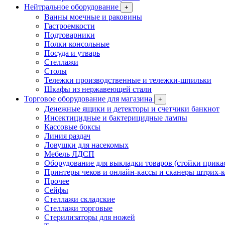
Нейтральное оборудование
+
Ванны моечные и раковины
Гастроемкости
Подтоварники
Полки консольные
Посуда и утварь
Стеллажи
Столы
Тележки производственные и тележки-шпильки
Шкафы из нержавеющей стали
Торговое оборудование для магазина
+
Денежные ящики и детекторы и счетчики банкнот
Инсектицидные и бактерицидные лампы
Кассовые боксы
Линия раздач
Ловушки для насекомых
Мебель ЛДСП
Оборудование для выкладки товаров (стойки прика
Принтеры чеков и онлайн-кассы и сканеры штрих-
Прочее
Сейфы
Стеллажи складские
Стеллажи торговые
Стерилизаторы для ножей