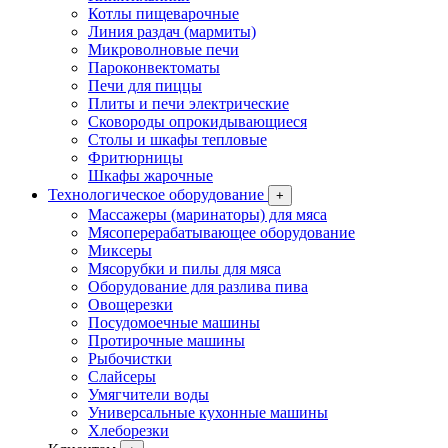
Котлы пищеварочные
Линия раздач (мармиты)
Микроволновые печи
Пароконвектоматы
Печи для пиццы
Плиты и печи электрические
Сковороды опрокидывающиеся
Столы и шкафы тепловые
Фритюрницы
Шкафы жарочные
Технологическое оборудование
+
Массажеры (маринаторы) для мяса
Мясоперерабатывающее оборудование
Миксеры
Мясорубки и пилы для мяса
Оборудование для разлива пива
Овощерезки
Посудомоечные машины
Протирочные машины
Рыбочистки
Слайсеры
Умягчители воды
Универсальные кухонные машины
Хлеборезки