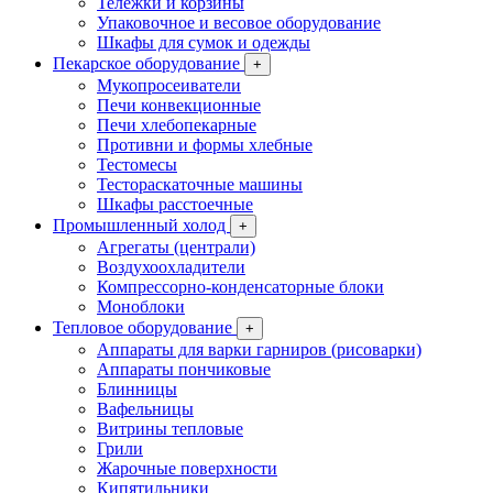
Тележки и корзины
Упаковочное и весовое оборудование
Шкафы для сумок и одежды
Пекарское оборудование
+
Мукопросеиватели
Печи конвекционные
Печи хлебопекарные
Противни и формы хлебные
Тестомесы
Тестораскаточные машины
Шкафы расстоечные
Промышленный холод
+
Агрегаты (централи)
Воздухоохладители
Компрессорно-конденсаторные блоки
Моноблоки
Тепловое оборудование
+
Аппараты для варки гарниров (рисоварки)
Аппараты пончиковые
Блинницы
Вафельницы
Витрины тепловые
Грили
Жарочные поверхности
Кипятильники