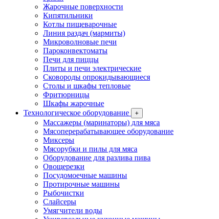
Жарочные поверхности
Кипятильники
Котлы пищеварочные
Линия раздач (мармиты)
Микроволновые печи
Пароконвектоматы
Печи для пиццы
Плиты и печи электрические
Сковороды опрокидывающиеся
Столы и шкафы тепловые
Фритюрницы
Шкафы жарочные
Технологическое оборудование
+
Массажеры (маринаторы) для мяса
Мясоперерабатывающее оборудование
Миксеры
Мясорубки и пилы для мяса
Оборудование для разлива пива
Овощерезки
Посудомоечные машины
Протирочные машины
Рыбочистки
Слайсеры
Умягчители воды