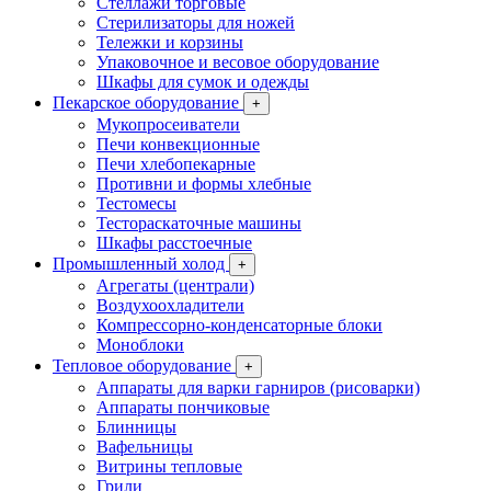
Стеллажи торговые
Стерилизаторы для ножей
Тележки и корзины
Упаковочное и весовое оборудование
Шкафы для сумок и одежды
Пекарское оборудование
+
Мукопросеиватели
Печи конвекционные
Печи хлебопекарные
Противни и формы хлебные
Тестомесы
Тестораскаточные машины
Шкафы расстоечные
Промышленный холод
+
Агрегаты (централи)
Воздухоохладители
Компрессорно-конденсаторные блоки
Моноблоки
Тепловое оборудование
+
Аппараты для варки гарниров (рисоварки)
Аппараты пончиковые
Блинницы
Вафельницы
Витрины тепловые
Грили