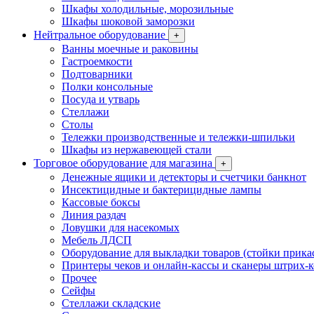
Шкафы холодильные, морозильные
Шкафы шоковой заморозки
Нейтральное оборудование
+
Ванны моечные и раковины
Гастроемкости
Подтоварники
Полки консольные
Посуда и утварь
Стеллажи
Столы
Тележки производственные и тележки-шпильки
Шкафы из нержавеющей стали
Торговое оборудование для магазина
+
Денежные ящики и детекторы и счетчики банкнот
Инсектицидные и бактерицидные лампы
Кассовые боксы
Линия раздач
Ловушки для насекомых
Мебель ЛДСП
Оборудование для выкладки товаров (стойки прика
Принтеры чеков и онлайн-кассы и сканеры штрих-
Прочее
Сейфы
Стеллажи складские