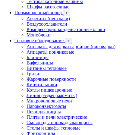
Тестораскаточные машины
Шкафы расстоечные
Промышленный холод
+
Агрегаты (централи)
Воздухоохладители
Компрессорно-конденсаторные блоки
Моноблоки
Тепловое оборудование
+
Аппараты для варки гарниров (рисоварки)
Аппараты пончиковые
Блинницы
Вафельницы
Витрины тепловые
Грили
Жарочные поверхности
Кипятильники
Котлы пищеварочные
Линия раздач (мармиты)
Микроволновые печи
Пароконвектоматы
Печи для пиццы
Плиты и печи электрические
Сковороды опрокидывающиеся
Столы и шкафы тепловые
Фритюрницы