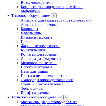
Воздухоохладители
Компрессорно-конденсаторные блоки
Моноблоки
Тепловое оборудование
+
Аппараты для варки гарниров (рисоварки)
Аппараты пончиковые
Блинницы
Вафельницы
Витрины тепловые
Грили
Жарочные поверхности
Кипятильники
Котлы пищеварочные
Линия раздач (мармиты)
Микроволновые печи
Пароконвектоматы
Печи для пиццы
Плиты и печи электрические
Сковороды опрокидывающиеся
Столы и шкафы тепловые
Фритюрницы
Шкафы жарочные
Технологическое оборудование
+
Массажеры (маринаторы) для мяса