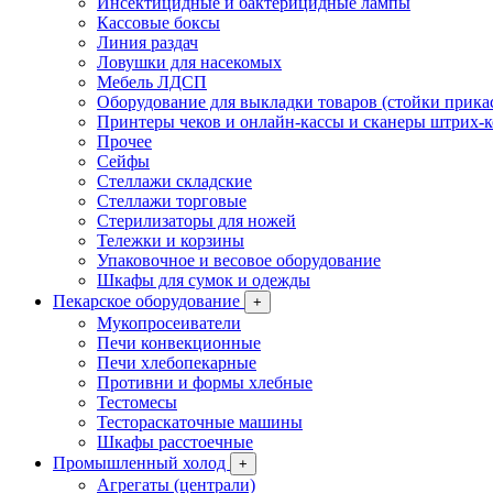
Инсектицидные и бактерицидные лампы
Кассовые боксы
Линия раздач
Ловушки для насекомых
Мебель ЛДСП
Оборудование для выкладки товаров (стойки прика
Принтеры чеков и онлайн-кассы и сканеры штрих-
Прочее
Сейфы
Стеллажи складские
Стеллажи торговые
Стерилизаторы для ножей
Тележки и корзины
Упаковочное и весовое оборудование
Шкафы для сумок и одежды
Пекарское оборудование
+
Мукопросеиватели
Печи конвекционные
Печи хлебопекарные
Противни и формы хлебные
Тестомесы
Тестораскаточные машины
Шкафы расстоечные
Промышленный холод
+
Агрегаты (централи)