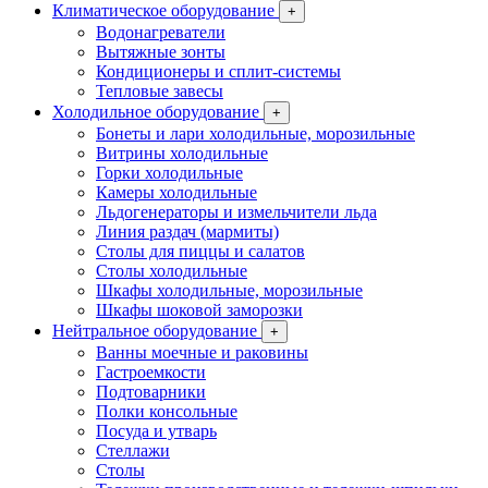
Климатическое оборудование
+
Водонагреватели
Вытяжные зонты
Кондиционеры и сплит-системы
Тепловые завесы
Холодильное оборудование
+
Бонеты и лари холодильные, морозильные
Витрины холодильные
Горки холодильные
Камеры холодильные
Льдогенераторы и измельчители льда
Линия раздач (мармиты)
Столы для пиццы и салатов
Столы холодильные
Шкафы холодильные, морозильные
Шкафы шоковой заморозки
Нейтральное оборудование
+
Ванны моечные и раковины
Гастроемкости
Подтоварники
Полки консольные
Посуда и утварь
Стеллажи
Столы