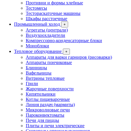
Противни и формы хлебные
Тестомесы
Тестораскаточные машины
Шкафы расстоечные
Промышленный холод
+
Агрегаты (централи)
Воздухоохладители
Компрессорно-конденсаторные блоки
Моноблоки
Тепловое оборудование
+
Аппараты для варки гарниров (рисоварки)
Аппараты пончиковые
Блинницы
Вафельницы
Витрины тепловые
Грили
Жарочные поверхности
Кипятильники
Котлы пищеварочные
Линия раздач (мармиты)
Микроволновые печи
Пароконвектоматы
Печи для пиццы
Плиты и печи электрические
Сковороды опрокидывающиеся