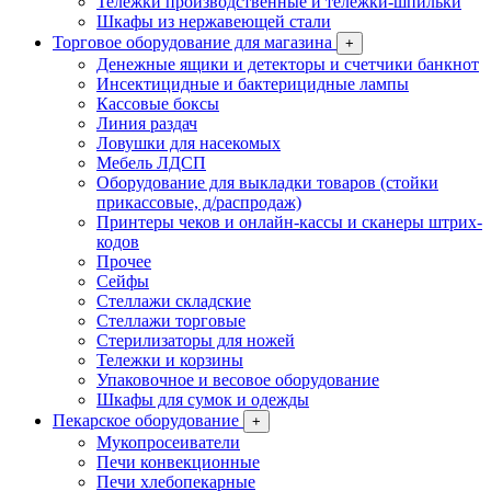
Тележки производственные и тележки-шпильки
Шкафы из нержавеющей стали
Торговое оборудование для магазина
+
Денежные ящики и детекторы и счетчики банкнот
Инсектицидные и бактерицидные лампы
Кассовые боксы
Линия раздач
Ловушки для насекомых
Мебель ЛДСП
Оборудование для выкладки товаров (стойки
прикассовые, д/распродаж)
Принтеры чеков и онлайн-кассы и сканеры штрих-
кодов
Прочее
Сейфы
Стеллажи складские
Стеллажи торговые
Стерилизаторы для ножей
Тележки и корзины
Упаковочное и весовое оборудование
Шкафы для сумок и одежды
Пекарское оборудование
+
Мукопросеиватели
Печи конвекционные
Печи хлебопекарные