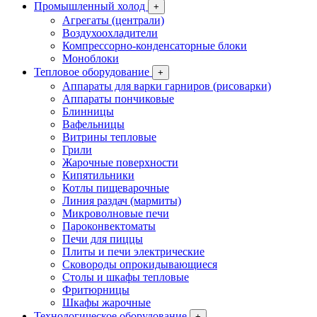
Промышленный холод
+
Агрегаты (централи)
Воздухоохладители
Компрессорно-конденсаторные блоки
Моноблоки
Тепловое оборудование
+
Аппараты для варки гарниров (рисоварки)
Аппараты пончиковые
Блинницы
Вафельницы
Витрины тепловые
Грили
Жарочные поверхности
Кипятильники
Котлы пищеварочные
Линия раздач (мармиты)
Микроволновые печи
Пароконвектоматы
Печи для пиццы
Плиты и печи электрические
Сковороды опрокидывающиеся
Столы и шкафы тепловые
Фритюрницы
Шкафы жарочные
Технологическое оборудование
+