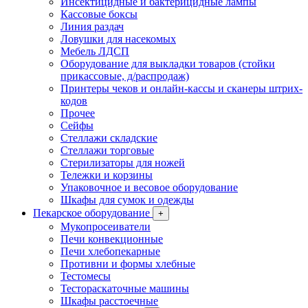
Инсектицидные и бактерицидные лампы
Кассовые боксы
Линия раздач
Ловушки для насекомых
Мебель ЛДСП
Оборудование для выкладки товаров (стойки
прикассовые, д/распродаж)
Принтеры чеков и онлайн-кассы и сканеры штрих-
кодов
Прочее
Сейфы
Стеллажи складские
Стеллажи торговые
Стерилизаторы для ножей
Тележки и корзины
Упаковочное и весовое оборудование
Шкафы для сумок и одежды
Пекарское оборудование
+
Мукопросеиватели
Печи конвекционные
Печи хлебопекарные
Противни и формы хлебные
Тестомесы
Тестораскаточные машины
Шкафы расстоечные