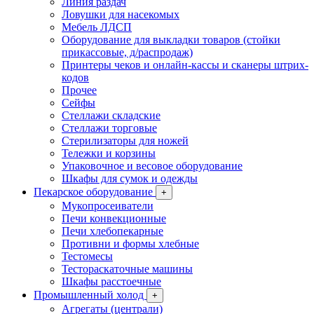
Линия раздач
Ловушки для насекомых
Мебель ЛДСП
Оборудование для выкладки товаров (стойки
прикассовые, д/распродаж)
Принтеры чеков и онлайн-кассы и сканеры штрих-
кодов
Прочее
Сейфы
Стеллажи складские
Стеллажи торговые
Стерилизаторы для ножей
Тележки и корзины
Упаковочное и весовое оборудование
Шкафы для сумок и одежды
Пекарское оборудование
+
Мукопросеиватели
Печи конвекционные
Печи хлебопекарные
Противни и формы хлебные
Тестомесы
Тестораскаточные машины
Шкафы расстоечные
Промышленный холод
+
Агрегаты (централи)