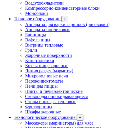
Воздухоохладители
Компрессорно-конденсаторные блоки
Моноблоки
Тепловое оборудование
+
Аппараты для варки гарниров (рисоварки)
Аппараты пончиковые
Блинницы
Вафельницы
Витрины тепловые
Грили
Жарочные поверхности
Кипятильники
Котлы пищеварочные
Линия раздач (мармиты)
Микроволновые печи
Пароконвектоматы
Печи для пиццы
Плиты и печи электрические
Сковороды опрокидывающиеся
Столы и шкафы тепловые
Фритюрницы
Шкафы жарочные
Технологическое оборудование
+
Массажеры (маринаторы) для мяса