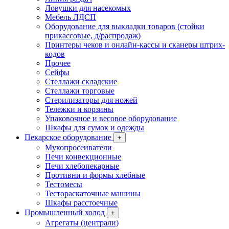
Ловушки для насекомых
Мебель ЛДСП
Оборудование для выкладки товаров (стойки
прикассовые, д/распродаж)
Принтеры чеков и онлайн-кассы и сканеры штрих-
кодов
Прочее
Сейфы
Стеллажи складские
Стеллажи торговые
Стерилизаторы для ножей
Тележки и корзины
Упаковочное и весовое оборудование
Шкафы для сумок и одежды
Пекарское оборудование
+
Мукопросеиватели
Печи конвекционные
Печи хлебопекарные
Противни и формы хлебные
Тестомесы
Тестораскаточные машины
Шкафы расстоечные
Промышленный холод
+
Агрегаты (централи)