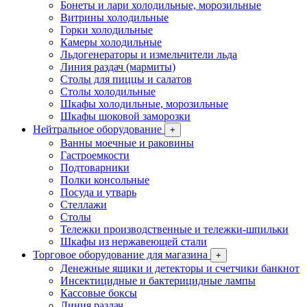
Бонеты и лари холодильные, морозильные
Витрины холодильные
Горки холодильные
Камеры холодильные
Льдогенераторы и измельчители льда
Линия раздач (мармиты)
Столы для пиццы и салатов
Столы холодильные
Шкафы холодильные, морозильные
Шкафы шоковой заморозки
Нейтральное оборудование
+
Ванны моечные и раковины
Гастроемкости
Подтоварники
Полки консольные
Посуда и утварь
Стеллажи
Столы
Тележки производственные и тележки-шпильки
Шкафы из нержавеющей стали
Торговое оборудование для магазина
+
Денежные ящики и детекторы и счетчики банкнот
Инсектицидные и бактерицидные лампы
Кассовые боксы
Линия раздач