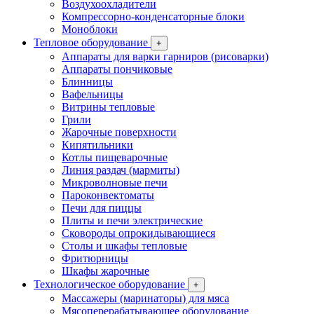
Воздухоохладители
Компрессорно-конденсаторные блоки
Моноблоки
Тепловое оборудование
+
Аппараты для варки гарниров (рисоварки)
Аппараты пончиковые
Блинницы
Вафельницы
Витрины тепловые
Грили
Жарочные поверхности
Кипятильники
Котлы пищеварочные
Линия раздач (мармиты)
Микроволновые печи
Пароконвектоматы
Печи для пиццы
Плиты и печи электрические
Сковороды опрокидывающиеся
Столы и шкафы тепловые
Фритюрницы
Шкафы жарочные
Технологическое оборудование
+
Массажеры (маринаторы) для мяса
Мясоперерабатывающее оборудование