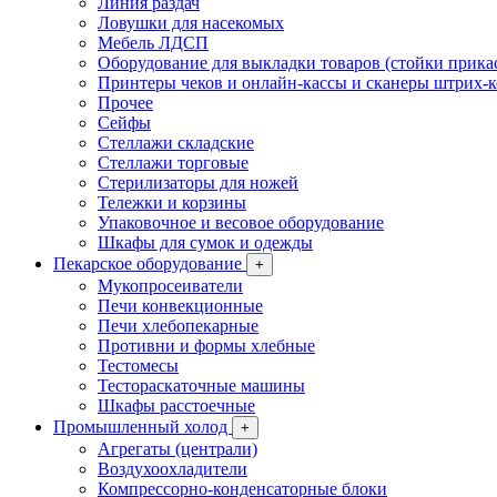
Линия раздач
Ловушки для насекомых
Мебель ЛДСП
Оборудование для выкладки товаров (стойки прика
Принтеры чеков и онлайн-кассы и сканеры штрих-
Прочее
Сейфы
Стеллажи складские
Стеллажи торговые
Стерилизаторы для ножей
Тележки и корзины
Упаковочное и весовое оборудование
Шкафы для сумок и одежды
Пекарское оборудование
+
Мукопросеиватели
Печи конвекционные
Печи хлебопекарные
Противни и формы хлебные
Тестомесы
Тестораскаточные машины
Шкафы расстоечные
Промышленный холод
+
Агрегаты (централи)
Воздухоохладители
Компрессорно-конденсаторные блоки