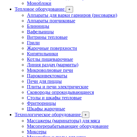
Моноблоки
Тепловое оборудование
+
Аппараты для варки гарниров (рисоварки)
Аппараты пончиковые
Блинницы
Вафельницы
Витрины тепловые
Грили
Жарочные поверхности
Кипятильники
Котлы пищеварочные
Линия раздач (мармиты)
Микроволновые печи
Пароконвектоматы
Печи для пиццы
Плиты и печи электрические
Сковороды опрокидывающиеся
Столы и шкафы тепловые
Фритюрницы
Шкафы жарочные
Технологическое оборудование
+
Массажеры (маринаторы) для мяса
Мясоперерабатывающее оборудование
Миксеры