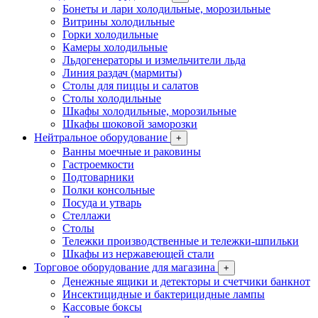
Бонеты и лари холодильные, морозильные
Витрины холодильные
Горки холодильные
Камеры холодильные
Льдогенераторы и измельчители льда
Линия раздач (мармиты)
Столы для пиццы и салатов
Столы холодильные
Шкафы холодильные, морозильные
Шкафы шоковой заморозки
Нейтральное оборудование
+
Ванны моечные и раковины
Гастроемкости
Подтоварники
Полки консольные
Посуда и утварь
Стеллажи
Столы
Тележки производственные и тележки-шпильки
Шкафы из нержавеющей стали
Торговое оборудование для магазина
+
Денежные ящики и детекторы и счетчики банкнот
Инсектицидные и бактерицидные лампы
Кассовые боксы